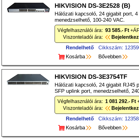
HIKVISION DS-3E2528 (B)
Hálózati kapcsoló, 24 gigabit port, 4
menedzselhető, 100-240 VAC.
Végfelhasználói ára:
93 585.- Ft
+ÁF
Viszonteladói ára:
Bejelentke
Rendelhető
Cikkszám: 12359
Kosárba
Bővebben
HIKVISION DS-3E3754TF
Hálózati kapcsoló, 24 gigabit RJ45 p
SFP uplink port, menedzselhető, 2
Végfelhasználói ára:
1 081 292.- Ft
+
Viszonteladói ára:
Bejelentke
Rendelhető
Cikkszám: 12358
Kosárba
Bővebben