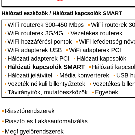
Hálózati eszközök
/
Hálózati kapcsolók SMART
WiFi routerek 300-450 Mbps
WiFi routerek 
WiFi routerek 3G/4G
Vezetékes routerek
WiFi hozzáférési pontok
WiFi lefedettség növ
WiFi adapterek USB
WiFi adapterek PCI
Hálózati adapterek PCI
Hálózati kapcsolók
Hálózati kapcsolók SMART
Hálózati kapcso
Hálózati jelátvitel
Média konverterek
USB h
Vezeték nélküli billentyűzetek
Vezetékes bille
Távirányítók, mutatóeszközök
Egyebek
Riasztórendszerek
Riasztó és Lakásautomatizálás
Megfigyelőrendszerek