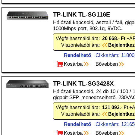
TP-LINK TL-SG116E
Hálózati kapcsoló, asztali / fali, giga
1000Mbps port, 802.1q, 9VDC.
Végfelhasználói ára:
26 668.- Ft
+ÁF
Viszonteladói ára:
Bejelentke
Rendelhető
Cikkszám: 11800
Kosárba
Bővebben
TP-LINK TL-SG3428X
Hálózati kapcsoló, 24 db 10 / 100 /
gigabit SFP, menedzselhető, 230VA
Végfelhasználói ára:
131 093.- Ft
+Á
Viszonteladói ára:
Bejelentke
Rendelhető
Cikkszám: 12165
Kosárba
Bővebben