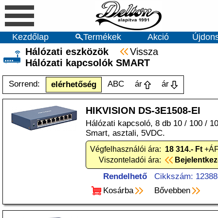
Kezdőlap
Termékek
Akció
Újdon
Hálózati eszközök
Vissza
Hálózati kapcsolók SMART
Sorrend:
ABC
ár
ár
elérhetőség
HIKVISION DS-3E1508-EI
Hálózati kapcsoló, 8 db 10 / 100 / 1
Smart, asztali, 5VDC.
Végfelhasználói ára:
18 314.- Ft
+ÁF
Viszonteladói ára:
Bejelentke
Rendelhető
Cikkszám: 12388
Kosárba
Bővebben