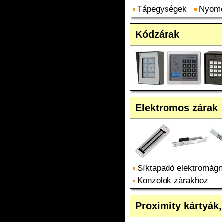
Tápegységek
Nyom
Kódzárak
Elektromos zárak
Síktapadó elektromág
Konzolok zárakhoz
Proximity kártyák,