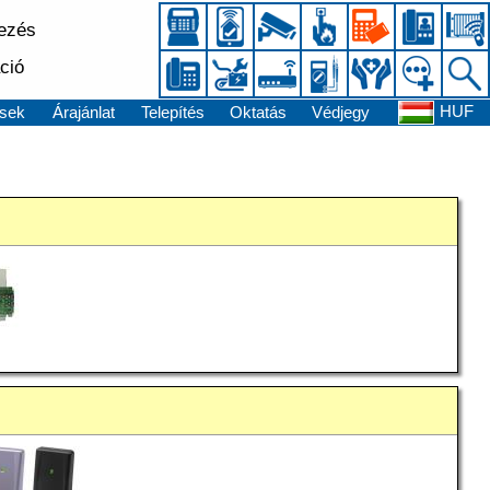
kezés
ció
HUF
sek
Árajánlat
Telepítés
Oktatás
Védjegy