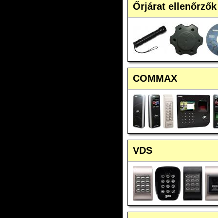
Őrjárat ellenőrzők
COMMAX
VDS