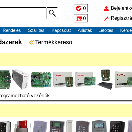
Bejelent
0
Regisztrá
0
Rendelés
Szállítás
Kapcsolat
Árlisták
Letöltés
Kérdé
dszerek
Termékkereső
rogramozható vezérlők