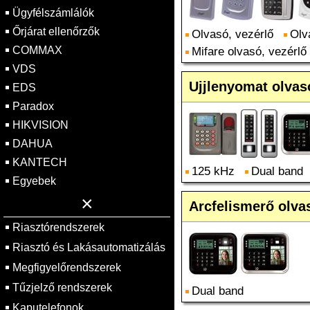
Ügyfélszámlálók
Őrjárat ellenőrzők
Olvasó, vezérlő
Olv
COMMAX
Mifare olvasó, vezérlő
VDS
Ujjlenyomat olvas
EDS
Paradox
HIKVISION
DAHUA
KANTECH
125 kHz
Dual band
Egyebek
×
Arcfelismerő olva
Riasztórendszerek
Riasztó és Lakásautomatizálás
Megfigyelőrendszerek
Tűzjelző rendszerek
Dual band
Kaputelefonok