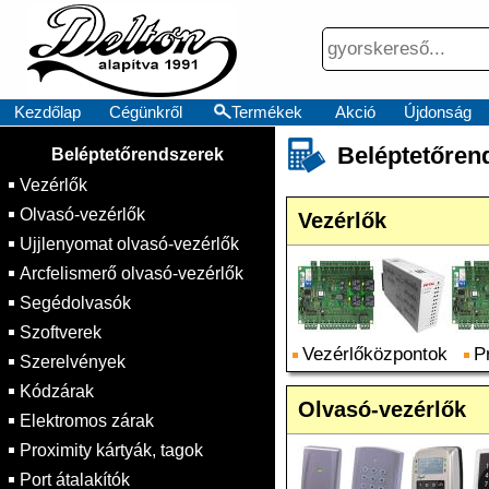
Kezdőlap
Cégünkről
Termékek
Akció
Újdonság
×
Beléptetőren
Beléptetőrendszerek
Vezérlők
Olvasó-vezérlők
Vezérlők
Ujjlenyomat olvasó-vezérlők
Arcfelismerő olvasó-vezérlők
Segédolvasók
Szoftverek
Vezérlőközpontok
P
Szerelvények
Kódzárak
Olvasó-vezérlők
Elektromos zárak
Proximity kártyák, tagok
Port átalakítók