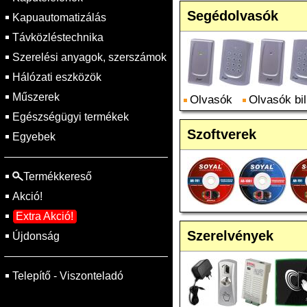
Segédolvasók
Kapuautomatizálás
Távközléstechnika
Szerelési anyagok, szerszámok
Hálózati eszközök
Műszerek
Olvasók
Olvasók bil
Egészségügyi termékek
Szoftverek
Egyebek
Termékkereső
Akció!
Extra Akció!
Szerelvények
Újdonság
Telepítő - Viszonteladó