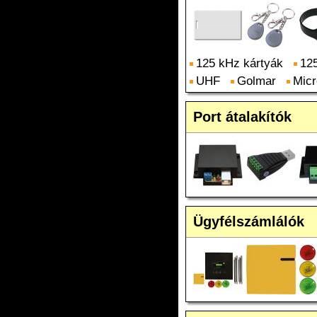
125 kHz kártyák
125
UHF
Golmar
Micr
Port átalakítók
Ügyfélszámlálók