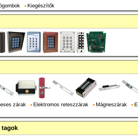
ógombok
Kiegészítők
neses zárak
Elektromos reteszzárak
Mágneszárak
E
 tagok