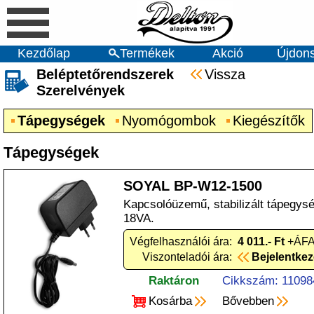
Kezdőlap
Termékek
Akció
Újdon
Beléptetőrendszerek
Vissza
Szerelvények
Tápegységek
Nyomógombok
Kiegészítők
Tápegységek
SOYAL BP-W12-1500
Kapcsolóüzemű, stabilizált tápegy
18VA.
Végfelhasználói ára:
4 011.- Ft
+ÁFA 
Viszonteladói ára:
Bejelentke
Raktáron
Cikkszám: 11098
Kosárba
Bővebben