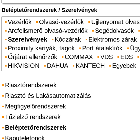
Beléptetőrendszerek
/
Szerelvények
Vezérlők
Olvasó-vezérlők
Ujjlenyomat olvas
Arcfelismerő olvasó-vezérlők
Segédolvasók
Szerelvények
Kódzárak
Elektromos zárak
Proximity kártyák, tagok
Port átalakítók
Ügy
Őrjárat ellenőrzők
COMMAX
VDS
EDS
HIKVISION
DAHUA
KANTECH
Egyebek
Riasztórendszerek
Riasztó és Lakásautomatizálás
Megfigyelőrendszerek
Tűzjelző rendszerek
Beléptetőrendszerek
Kaputelefonok