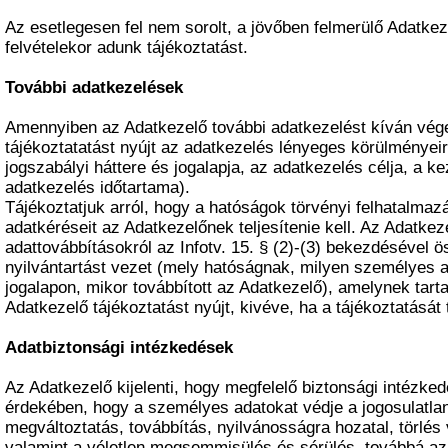
Az esetlegesen fel nem sorolt, a jövőben felmerülő Adatkez
felvételekor adunk tájékoztatást.
További adatkezelések
Amennyiben az Adatkezelő további adatkezelést kíván vége
tájékoztatatást nyújt az adatkezelés lényeges körülményeir
jogszabályi háttere és jogalapja, az adatkezelés célja, a ke
adatkezelés időtartama).
Tájékoztatjuk arról, hogy a hatóságok törvényi felhatalmazá
adatkéréseit az Adatkezelőnek teljesítenie kell. Az Adatkez
adattovábbításokról az Infotv. 15. § (2)-(3) bekezdésével
nyilvántartást vezet (mely hatóságnak, milyen személyes a
jogalapon, mikor továbbított az Adatkezelő), amelynek tart
Adatkezelő tájékoztatást nyújt, kivéve, ha a tájékoztatását 
Adatbiztonsági intézkedések
Az Adatkezelő kijelenti, hogy megfelelő biztonsági intézke
érdekében, hogy a személyes adatokat védje a jogosulatla
megváltoztatás, továbbítás, nyilvánosságra hozatal, törlé
valamint a véletlen megsemmisülés és sérülés, továbbá az