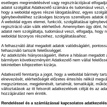
esetleges megrendelésével vagy regisztrációjával elfogadj
adatot szolgáltat Adatkezelő számára és tudomásul veszi, e
hogy a weboldal egyes részei látogatásához, egyes szolgá
igénybevételéhez szükséges bizonyos személyes adatok 
A weboldal egyes elemei, funkciói, szolgáltatásai igénybev
regisztráció után válik elérhetővé. Amennyiben úgy dönt, 
adatot nem szolgáltatja, tudomásul veszi, elfogadja, hogy 
weboldal bizonyos részeihez, szolgáltatásaihoz.
A felhasználó által megadott adatok valódiságáért, pontoss
felhasználó tartozik felelősséggel.
Az adatközlés hiányosságaiért, illetve a hibásan megadott
bármilyen következményért Adatkezelő nem vállal felelőssé
tekintetben kifejezetten kizárja.
Adatkezelő fenntartja a jogot, hogy a weboldal bármely tart
elnevezését, elérhetőségét előzetes értesítés nélkül megv
megszüntesse, megjelenését, tartalmát, tematikáját, műkö
változtatások az itt felsorolt adatkezelések célját és az ad
hozzájárulást nem érintik.
Rendeléssel és a számlázással kapcsolatos adatkezelés