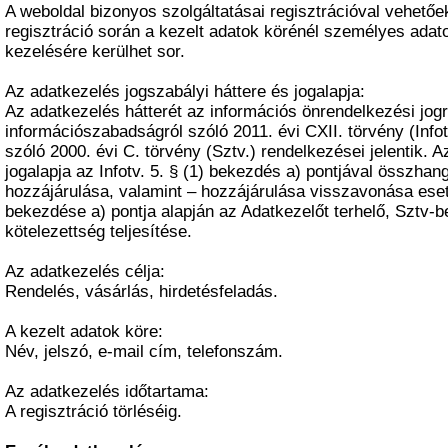
A weboldal bizonyos szolgáltatásai regisztrációval vehető
regisztráció során a kezelt adatok körénél személyes adato
kezelésére kerülhet sor.
Az adatkezelés jogszabályi háttere és jogalapja:
Az adatkezelés hátterét az információs önrendelkezési jogr
információszabadságról szóló 2011. évi CXII. törvény (Infot
szóló 2000. évi C. törvény (Sztv.) rendelkezései jelentik. 
jogalapja az Infotv. 5. § (1) bekezdés a) pontjával összha
hozzájárulása, valamint – hozzájárulása visszavonása eseté
bekezdése a) pontja alapján az Adatkezelőt terhelő, Sztv-
kötelezettség teljesítése.
Az adatkezelés célja:
Rendelés, vásárlás, hirdetésfeladás.
A kezelt adatok köre:
Név, jelszó, e-mail cím, telefonszám.
Az adatkezelés időtartama:
A regisztráció törléséig.