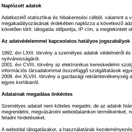
Naplózott adatok
Adatkezelő statisztikai és hibakeresési célból, valamint a 
megakadályozásának érdekében naplózza a következő ada
követően törli: látogatás időpontja, IP cím, a megtekintett o
Az adatvédelemmel kapcsolatos hatályos jogszabályok
1992. évi LXIII. törvény a személyes adatok védelméről é
nyilvánosságáról.
2001. évi CVIII. törvény az elektronikus kereskedelmi szol
információs társadalommal összefüggő szolgáltatások egye
2008. évi XLVIII. törvény a gazdasági reklámtevékenység ala
egyes korlátairól.
Adatainak megadása önkéntes
Személyes adatait nem köteles megadni, de az adatok hiá
megrendelni, megvásárolni weboldalainkon termékeinket, n
feladni hirdetéseket.
A weboldal látogatásakor, a használatának kezdeményezés