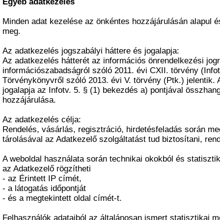
Egyéb adatkezelés
Minden adat kezelése az önkéntes hozzájárulásán alapul é
meg.
Az adatkezelés jogszabályi háttere és jogalapja:
Az adatkezelés hátterét az információs önrendelkezési jogr
információszabadságról szóló 2011. évi CXII. törvény (Infot
Törvénykönyvről szóló 2013. évi V. törvény (Ptk.) jelentik.
jogalapja az Infotv. 5. § (1) bekezdés a) pontjával összha
hozzájárulása.
Az adatkezelés célja:
Rendelés, vásárlás, regisztráció, hirdetésfeladás során me
tárolásával az Adatkezelő szolgáltatást tud biztosítani, rende
A weboldal használata során technikai okokból és statiszti
az Adatkezelő rögzítheti
- az Érintett IP címét,
- a látogatás időpontját
- és a megtekintett oldal címét-t.
Felhasználók adataiból az általánosan ismert statisztikai 