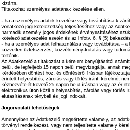
kizárta.
Tiltakozhat személyes adatának kezelése ellen,
- ha a személyes adatok kezelése vagy továbbítása kizáró
vonatkozó jogi kötelezettség teljesítéséhez vagy az Adatk
harmadik személy jogos érdekének érvényesítéséhez szük
kötelező adatkezelés esetén és az Infotv. 6. § (5) bekezdé
- ha a személyes adat felhasználása vagy továbbítása – a 
közvetlen üzletszerzés, közvélemény-kutatás vagy tudomá
történik.
Az Adatkezelő a tiltakozást a kérelem benyújtásától számít
belül, de legfeljebb 15 napon belül megvizsgálja, annak m
kérdésében döntést hoz, és döntéséről írásban tájékoztatj
érintett helyesbítés, zárolás vagy törlés iránti kérelmét nem
kézhezvételét követő 25 napon belül írásban vagy az érinte
elektronikus úton közli a helyesbítés, zárolás vagy törlés i
elutasításának ténybeli és jogi indokait.
Jogorvoslati lehetőségek
Amennyiben az Adatkezelő megsértette valamely, az adatk
törvényi rendelkezést, vagy nem teljesítette valamely kére