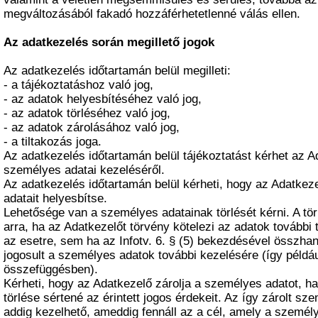
megváltozásából fakadó hozzáférhetetlenné válás ellen.
Az adatkezelés során megillető jogok
Az adatkezelés időtartamán belül megilleti:
- a tájékoztatáshoz való jog,
- az adatok helyesbítéséhez való jog,
- az adatok törléséhez való jog,
- az adatok zárolásához való jog,
- a tiltakozás joga.
Az adatkezelés időtartamán belül tájékoztatást kérhet az A
személyes adatai kezeléséről.
Az adatkezelés időtartamán belül kérheti, hogy az Adatke
adatait helyesbítse.
Lehetősége van a személyes adatainak törlését kérni. A tör
arra, ha az Adatkezelőt törvény kötelezi az adatok további t
az esetre, sem ha az Infotv. 6. § (5) bekezdésével összha
jogosult a személyes adatok további kezelésére (így példá
összefüggésben).
Kérheti, hogy az Adatkezelő zárolja a személyes adatot, h
törlése sértené az érintett jogos érdekeit. Az így zárolt sz
addig kezelhető, ameddig fennáll az a cél, amely a személy