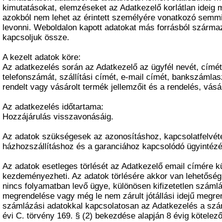
kimutatásokat, elemzéseket az Adatkezelő korlátlan ideig 
azokból nem lehet az érintett személyére vonatkozó semm
levonni. Weboldalon kapott adatokat más forrásból szárm
kapcsoljuk össze.
A kezelt adatok köre:
Az adatkezelés során az Adatkezelő az ügyfél nevét, címét,
telefonszámát, szállítási címét, e-mail címét, bankszámla
rendelt vagy vásárolt termék jellemzőit és a rendelés, vásár
Az adatkezelés időtartama:
Hozzájárulás visszavonásáig.
Az adatok szükségesek az azonosításhoz, kapcsolatfelvét
házhozszállításhoz és a garanciához kapcsolódó ügyintéz
Az adatok esetleges törlését az Adatkezelő email címére kül
kezdeményezheti. Az adatok törlésére akkor van lehetőség
nincs folyamatban levő ügye, különösen kifizetetlen számlá
megrendelése vagy még le nem zárult jótállási idejű megren
számlázási adatokkal kapcsolatosan az Adatkezelés a szám
évi C. törvény 169. § (2) bekezdése alapján 8 évig kötelező