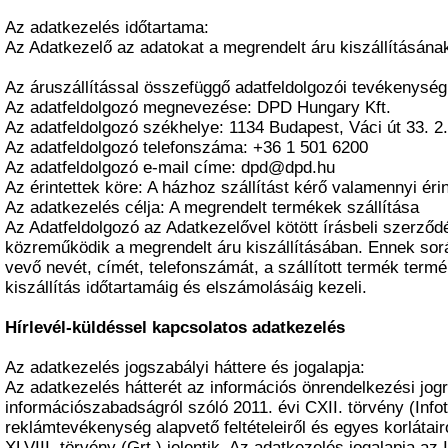
Az adatkezelés időtartama:
Az Adatkezelő az adatokat a megrendelt áru kiszállításának
Az áruszállítással összefüggő adatfeldolgozói tevékenység
Az adatfeldolgozó megnevezése: DPD Hungary Kft.
Az adatfeldolgozó székhelye: 1134 Budapest, Váci út 33. 2
Az adatfeldolgozó telefonszáma: +36 1 501 6200
Az adatfeldolgozó e-mail címe: dpd@dpd.hu
Az érintettek köre: A házhoz szállítást kérő valamennyi érin
Az adatkezelés célja: A megrendelt termékek szállítása
Az Adatfeldolgozó az Adatkezelővel kötött írásbeli szerződ
közreműködik a megrendelt áru kiszállításában. Ennek sor
vevő nevét, címét, telefonszámát, a szállított termék termé
kiszállítás időtartamáig és elszámolásáig kezeli.
Hírlevél-küldéssel kapcsolatos adatkezelés
Az adatkezelés jogszabályi háttere és jogalapja:
Az adatkezelés hátterét az információs önrendelkezési jogr
információszabadságról szóló 2011. évi CXII. törvény (Info
reklámtevékenység alapvető feltételeiről és egyes korlátair
XLVIII. törvény (Grt.) jelentik. Az adatkezelés jogalapja az I