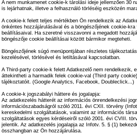
A nem munkamenet cookie-k tárolási ideje jellemzően 30 n
is lejárhatnak, illetve a felhasználó törléséig eszközén ma
A cookie-k felett teljes mértékben Ön rendelkezik az Adatk
önkéntes hozzájárulásával és a böngészőjének cookie-kra
beállításaival. Ha szeretné visszavonni a megadott hozzájá
böngészője cookie beállításai között bármikor megteheti.
Böngészőjének súgó menüpontjában részletes tájékoztatást
kezelésével, törlésével és letiltásával kapcsolatban.
A Third-party cookie-k felett Adatkezelő nem rendelkezik, 
áttekintheti a harmadik felek cookie-val (Third party cooki
tájékoztatóit. (Google Analytics, Facebook, Doubleclick...)
A cookie-k jogszabályi háttere és jogalapja:
Az adatkezelés hátterét az információs önrendelkezési jogr
információszabadságról szóló 2011. évi CXII. törvény (Infot
kereskedelmi szolgáltatások, valamint az információs tár
szolgáltatások egyes kérdéseiről szóló 2001. évi CVIII. tö
jelentik. Az adatkezelés jogalapja az Infotv. 5. § (1) bekezd
összhangban az Ön hozzájárulása.