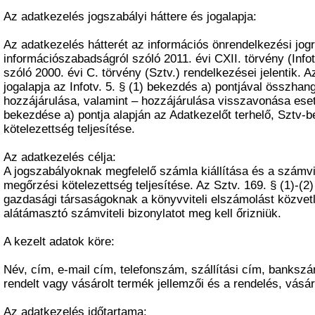
Az adatkezelés jogszabályi háttere és jogalapja:
Az adatkezelés hátterét az információs önrendelkezési jogr
információszabadságról szóló 2011. évi CXII. törvény (Infot
szóló 2000. évi C. törvény (Sztv.) rendelkezései jelentik. 
jogalapja az Infotv. 5. § (1) bekezdés a) pontjával összha
hozzájárulása, valamint – hozzájárulása visszavonása eseté
bekezdése a) pontja alapján az Adatkezelőt terhelő, Sztv-
kötelezettség teljesítése.
Az adatkezelés célja:
A jogszabályoknak megfelelő számla kiállítása és a számvit
megőrzési kötelezettség teljesítése. Az Sztv. 169. § (1)-(2
gazdasági társaságoknak a könyvviteli elszámolást közvetl
alátámasztó számviteli bizonylatot meg kell őrizniük.
A kezelt adatok köre:
Név, cím, e-mail cím, telefonszám, szállítási cím, banks
rendelt vagy vásárolt termék jellemzői és a rendelés, vásár
Az adatkezelés időtartama: