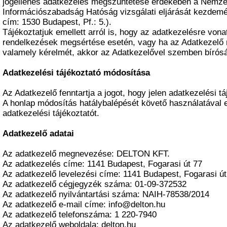
jogellenes adatkezelés megszüntetése érdekében a Nemze
Információszabadság Hatóság vizsgálati eljárását kezdemé
cím: 1530 Budapest, Pf.: 5.).
Tájékoztatjuk emellett arról is, hogy az adatkezelésre vona
rendelkezések megsértése esetén, vagy ha az Adatkezelő n
valamely kérelmét, akkor az Adatkezelővel szemben bírósá
Adatkezelési tájékoztató módosítása
Az Adatkezelő fenntartja a jogot, hogy jelen adatkezelési t
A honlap módosítás hatálybalépését követő használatával e
adatkezelési tájékoztatót.
Adatkezelő adatai
Az adatkezelő megnevezése: DELTON KFT.
Az adatkezelés címe: 1141 Budapest, Fogarasi út 77
Az adatkezelő levelezési címe: 1141 Budapest, Fogarasi út
Az adatkezelő cégjegyzék száma: 01-09-372532
Az adatkezelő nyilvántartási száma: NAIH-78538/2014
Az adatkezelő e-mail címe: info@delton.hu
Az adatkezelő telefonszáma: 1 220-7940
Az adatkezelő weboldala: delton.hu