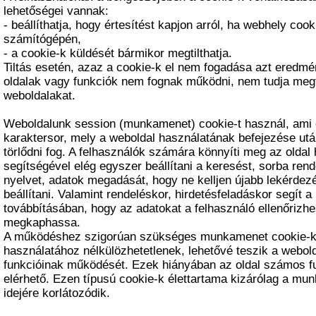
lehetőségei vannak:
- beállíthatja, hogy értesítést kapjon arról, ha webhely cook
számítógépén,
- a cookie-k küldését bármikor megtilthatja.
Tiltás esetén, azaz a cookie-k el nem fogadása azt eredm
oldalak vagy funkciók nem fognak működni, nem tudja megf
weboldalakat.
Weboldalunk session (munkamenet) cookie-t használ, ami 
karaktersor, mely a weboldal használatának befejezése ut
törlődni fog. A felhasználók számára könnyíti meg az oldal 
segítségével elég egyszer beállítani a keresést, sorba rend
nyelvet, adatok megadását, hogy ne kelljen újabb lekérdez
beállítani. Valamint rendeléskor, hirdetésfeladáskor segít 
továbbításában, hogy az adatokat a felhasználó ellenőrizh
megkaphassa.
A működéshez szigorúan szükséges munkamenet cookie-k
használatához nélkülözhetetlenek, lehetővé teszik a webold
funkcióinak működését. Ezek hiányában az oldal számos f
elérhető. Ezen típusú cookie-k élettartama kizárólag a mu
idejére korlátozódik.