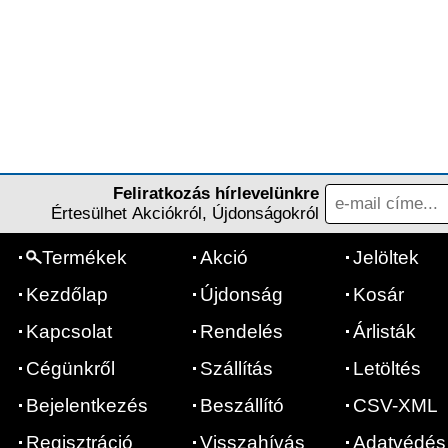
Feliratkozás hírlevelünkre
Értesülhet Akciókról, Újdonságokról
Termékek
Akció
Jelöltek
Kezdőlap
Újdonság
Kosár
Kapcsolat
Rendelés
Árlisták
Cégünkről
Szállítás
Letöltés
Bejelentkezés
Beszállító
CSV-XML
Regisztráció
Visszahívás
Adatvédés