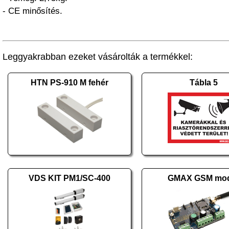
- CE minősítés.
Leggyakrabban ezeket vásárolták a termékkel:
HTN PS-910 M fehér
Tábla 5
VDS KIT PM1/SC-400
GMAX GSM mod