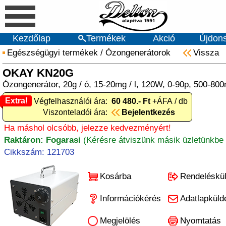
Kezdőlap
Termékek
Akció
Újdon
Egészségügyi termékek
/
Ózongenerátorok
Vissza
OKAY KN20G
Ózongenerátor, 20g / ó, 15-20mg / l, 120W, 0-90p, 500-80
Extra!
Extra! Végfelhasználói ára:
60 480.- Ft
+ÁFA / db
Viszonteladói ára:
Bejelentkezés
Ha máshol olcsóbb, jelezze kedvezményért!
Raktáron: Fogarasi
(Kérésre átviszünk másik üzletünkbe 
Cikkszám: 121703
Kosárba
Rendeléskü
Információkérés
Adatlapküld
Megjelölés
Nyomtatás