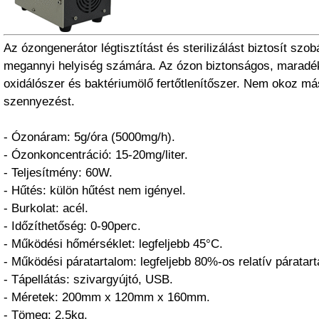
Az ózongenerátor légtisztítást és sterilizálást biztosít szob
megannyi helyiség számára. Az ózon biztonságos, marad
oxidálószer és baktériumölő fertőtlenítőszer. Nem okoz m
szennyezést.
- Ózonáram: 5g/óra (5000mg/h).
- Ózonkoncentráció: 15-20mg/liter.
- Teljesítmény: 60W.
- Hűtés: külön hűtést nem igényel.
- Burkolat: acél.
- Időzíthetőség: 0-90perc.
- Működési hőmérséklet: legfeljebb 45°C.
- Működési páratartalom: legfeljebb 80%-os relatív páratar
- Tápellátás: szivargyújtó, USB.
- Méretek: 200mm x 120mm x 160mm.
- Tömeg: 2,5kg.