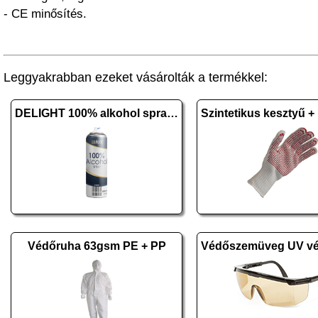
- CE minősítés.
Leggyakrabban ezeket vásárolták a termékkel:
DELIGHT 100% alkohol spray - 500 ml
Védőruha 63gsm PE + PP