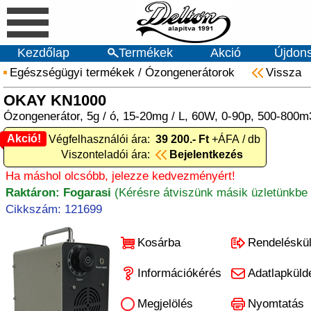
Kezdőlap
Termékek
Akció
Újdon
Egészségügyi termékek
/
Ózongenerátorok
Vissza
OKAY KN1000
Ózongenerátor, 5g / ó, 15-20mg / L, 60W, 0-90p, 500-800m3
Akció!
Akció! Végfelhasználói ára:
39 200.- Ft
+ÁFA / db
Viszonteladói ára:
Bejelentkezés
Ha máshol olcsóbb, jelezze kedvezményért!
Raktáron: Fogarasi
(Kérésre átviszünk másik üzletünkbe 
Cikkszám: 121699
Kosárba
Rendeléskü
Információkérés
Adatlapküld
Megjelölés
Nyomtatás