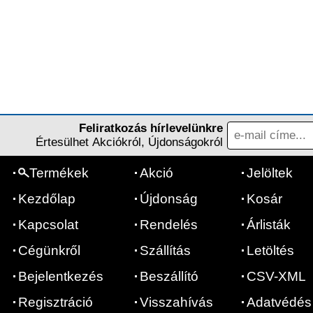
Feliratkozás hírlevelünkre
Értesülhet Akciókról, Újdonságokról
Termékek
Akció
Jelöltek
Kezdőlap
Újdonság
Kosár
Kapcsolat
Rendelés
Árlisták
Cégünkről
Szállítás
Letöltés
Bejelentkezés
Beszállító
CSV-XML
Regisztráció
Visszahívás
Adatvédés