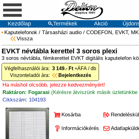
Kezdőlap
Termékek
Akció
Újdon
Kaputelefonok
/
Társasházi audio
/
CODEFON, EVKT, MK
Vissza
EVKT névtábla kerettel 3 soros plexi
3 soros névtábla, fémkerettel EVKT digitális kaputelefon k
Végfelhasználói ára:
3 149.- Ft
+ÁFA / db
Viszonteladói ára:
Bejelentkezés
Ha máshol olcsóbb, jelezze kedvezményért!
Raktáron: Fogarasi
(Kérésre átviszünk másik üzletünkbe 
Cikkszám: 104193
Kosárba
Rendeléskü
Információkérés
Adatlapküld