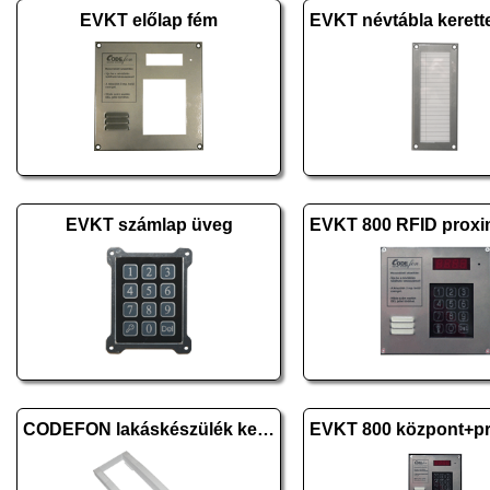
EVKT előlap fém
EVKT számlap üveg
CODEFON lakáskészülék keret