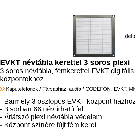
delt
EVKT névtábla kerettel 3 soros plexi
3 soros névtábla, fémkerettel EVKT digitáli
központokhoz.
Kaputelefonok
/
Társasházi audio
/
CODEFON, EVKT, MK
- Bármely 3 oszlopos EVKT központ házhoz 
- 3 sorban 66 név írható fel.
- Átlátszó plexi névtábla védelem.
- Központ színére fújt fém keret.