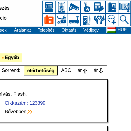
kezés
ció
HUF
sek
Árajánlat
Telepítés
Oktatás
Védjegy
Egyéb
Sorrend:
ABC
ár
ár
elérhetőség
hívás, Flash.
Cikkszám: 123399
Bővebben