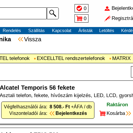
Bejelent
0
Regisztrá
0
Rendelés
Szállítás
Kapcsolat
Árlisták
Letöltés
Kérdé
chnika
Vissza
EL telefonok
EXCELLTEL rendszertelefonok
MATRIX
Alcatel Temporis 56 fekete
Asztali telefon, fekete, hívószám kijelzés, LED, LCD, gyors
Raktáron
Végfelhasználói ára:
8 508.- Ft
+ÁFA / db
Kosárba
Viszonteladói ára:
Bejelentkezés