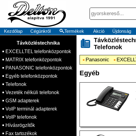
Kezdőlap
Cégünkről
Termékek
Akció
Újdonság
Távközléste
×
Távközléstechnika
Telefonok
EXCELLTEL telefonközpontok
Panasonic
EXCELLT
MATRIX telefonközpontok
PANASONIC telefonközpontok
Egyéb
Egyéb telefonközpontok
Telefonok
Vezeték nélküli telefonok
GSM adapterek
VoIP terminál adapterek
VoIP telefonok
Hívásrögzítők
Fax tartozékok