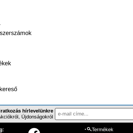
a
 szerszámok
ékek
kereső
iratkozás hírlevelünkre
Akciókról, Újdonságokról
g:
Termékek