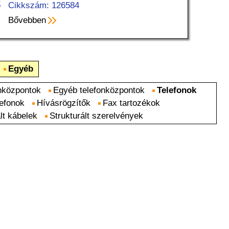
ő
Cikkszám: 126584
Bővebben
Egyéb
nközpontok
Egyéb telefonközpontok
Telefonok
lefonok
Hívásrögzítők
Fax tartozékok
lt kábelek
Strukturált szerelvények