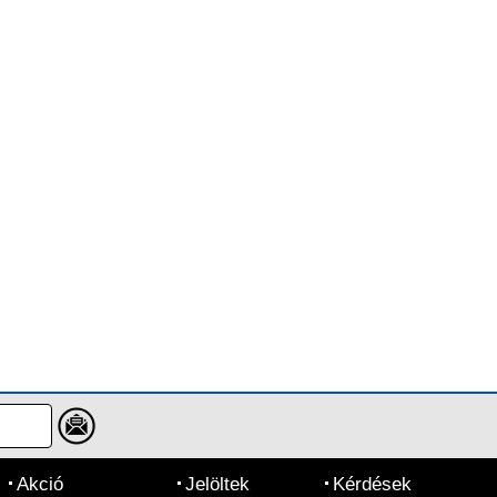
Akció
Jelöltek
Kérdések