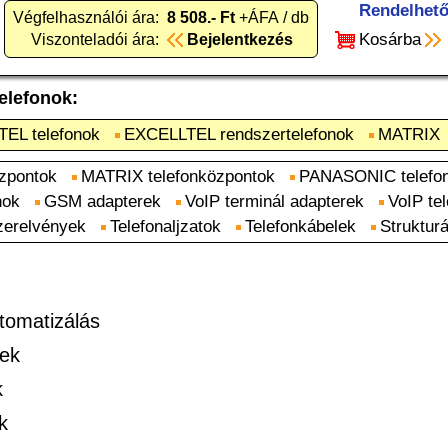
Rendelhet
Végfelhasználói ára:
8 508.- Ft
+ÁFA / db
Kosárba
Viszonteladói ára:
Bejelentkezés
elefonok
:
EL telefonok
EXCELLTEL rendszertelefonok
MATRIX
zpontok
MATRIX telefonközpontok
PANASONIC telefo
nok
GSM adapterek
VoIP terminál adapterek
VoIP te
zerelvények
Telefonaljzatok
Telefonkábelek
Strukturá
tomatizálás
rek
k
k