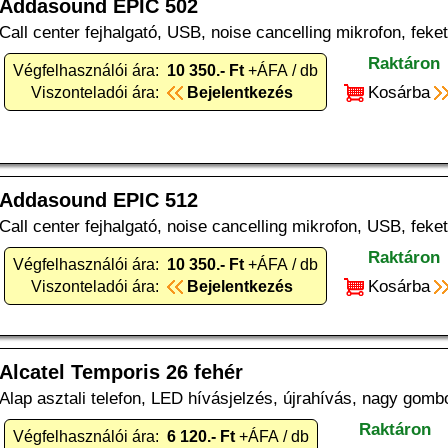
Addasound EPIC 502
Call center fejhalgató, USB, noise cancelling mikrofon, feke
Raktáron
Végfelhasználói ára:
10 350.- Ft
+ÁFA / db
Kosárba
Viszonteladói ára:
Bejelentkezés
Addasound EPIC 512
Call center fejhalgató, noise cancelling mikrofon, USB, feke
Raktáron
Végfelhasználói ára:
10 350.- Ft
+ÁFA / db
Kosárba
Viszonteladói ára:
Bejelentkezés
Alcatel Temporis 26 fehér
Alap asztali telefon, LED hívásjelzés, újrahívás, nagy gombo
Raktáron
Végfelhasználói ára:
6 120.- Ft
+ÁFA / db