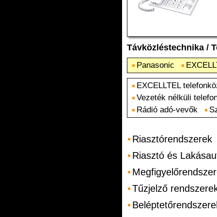
Távközléstechnika
/
T
Panasonic
EXCELLT
EXCELLTEL telefonkö
Vezeték nélküli telefo
Rádió adó-vevők
S
Riasztórendszerek
Riasztó és Lakásau
Megfigyelőrendsze
Tűzjelző rendszere
Beléptetőrendszere