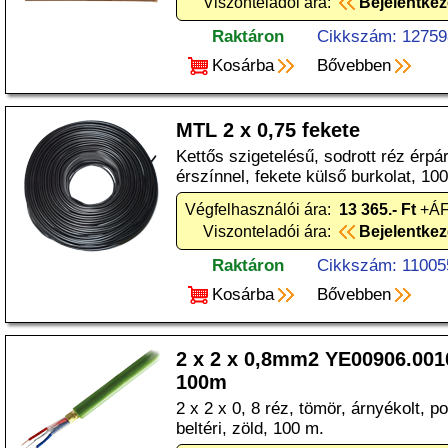
Viszonteladói ára:
Bejelentke
Raktáron
Cikkszám: 12759
Kosárba
Bővebben
MTL 2 x 0,75 fekete
Kettős szigetelésű, sodrott réz érpá
érszínnel, fekete külső burkolat, 10
Végfelhasználói ára:
13 365.- Ft
+ÁFA
Viszonteladói ára:
Bejelentke
Raktáron
Cikkszám: 11005
Kosárba
Bővebben
2 x 2 x 0,8mm2 YE00906.00
100m
2 x 2 x 0, 8 réz, tömör, árnyékolt, po
beltéri, zöld, 100 m.