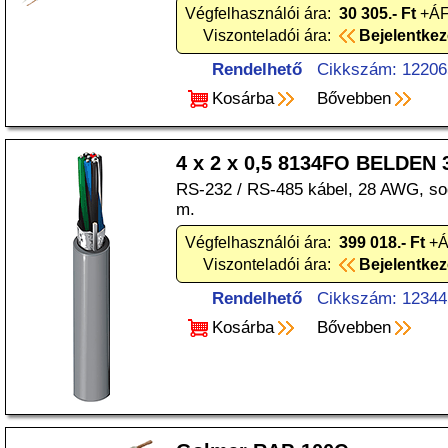
Végfelhasználói ára:
30 305.- Ft
+ÁFA
Viszonteladói ára:
Bejelentke
Rendelhető
Cikkszám: 12206
Kosárba
Bővebben
4 x 2 x 0,5 8134FO BELDEN
RS-232 / RS-485 kábel, 28 AWG, sod
m.
Végfelhasználói ára:
399 018.- Ft
+ÁF
Viszonteladói ára:
Bejelentke
Rendelhető
Cikkszám: 12344
Kosárba
Bővebben