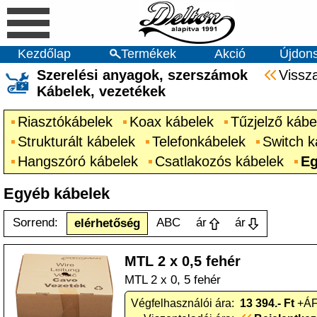
Kezdőlap
Termékek
Akció
Újdon
Szerelési anyagok, szerszámok
Vissz
Kábelek, vezetékek
Riasztókábelek
Koax kábelek
Tűzjelző kábe
Strukturált kábelek
Telefonkábelek
Switch k
Hangszóró kábelek
Csatlakozós kábelek
Eg
Egyéb kábelek
Sorrend:
ABC
ár
ár
elérhetőség
MTL 2 x 0,5 fehér
MTL 2 x 0, 5 fehér
Végfelhasználói ára:
13 394.- Ft
+ÁF