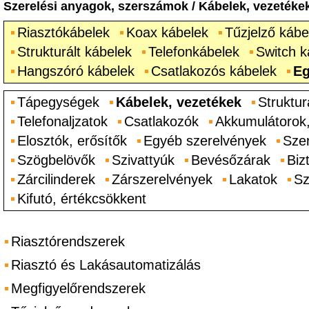
Szerelési anyagok, szerszámok
/
Kábelek, vezetéke
Riasztókábelek
Koax kábelek
Tűzjelző kábe
Strukturált kábelek
Telefonkábelek
Switch k
Hangszóró kábelek
Csatlakozós kábelek
Eg
Tápegységek
Kábelek, vezetékek
Struktur
Telefonaljzatok
Csatlakozók
Akkumulátorok
Elosztók, erősítők
Egyéb szerelvények
Sze
Szögbelövők
Szivattyúk
Bevésőzárak
Biz
Zárcilinderek
Zárszerelvények
Lakatok
Sz
Kifutó, értékcsökkent
Riasztórendszerek
Riasztó és Lakásautomatizálás
Megfigyelőrendszerek