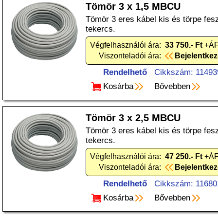
Tömör 3 x 1,5 MBCU
Tömör 3 eres kábel kis és törpe fes
tekercs.
Végfelhasználói ára:
33 750.- Ft
+ÁFA
Viszonteladói ára:
Bejelentke
Rendelhető
Cikkszám: 11493
Kosárba
Bővebben
Tömör 3 x 2,5 MBCU
Tömör 3 eres kábel kis és törpe fes
tekercs.
Végfelhasználói ára:
47 250.- Ft
+ÁFA
Viszonteladói ára:
Bejelentke
Rendelhető
Cikkszám: 11680
Kosárba
Bővebben