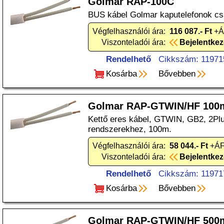
Golmar RAP-100C
BUS kábel Golmar kaputelefonok cs
Végfelhasználói ára:
116 087.- Ft
+ÁF
Viszonteladói ára:
Bejelentke
Rendelhető
Cikkszám: 11971
Kosárba
Bővebben
Golmar RAP-GTWIN/HF 100
Kettő eres kábel, GTWIN, GB2, 2Pl
rendszerekhez, 100m.
Végfelhasználói ára:
58 044.- Ft
+ÁFA
Viszonteladói ára:
Bejelentke
Rendelhető
Cikkszám: 11971
Kosárba
Bővebben
Golmar RAP-GTWIN/HF 500