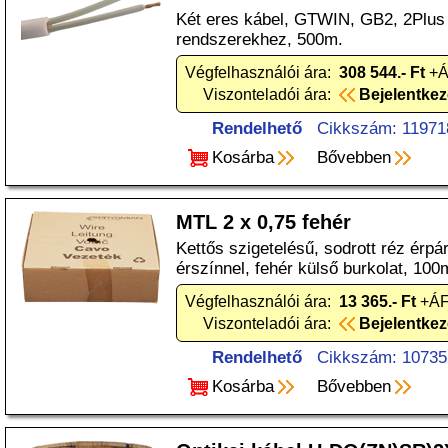
Két eres kábel, GTWIN, GB2, 2Plus
rendszerekhez, 500m.
Végfelhasználói ára:
308 544.- Ft
+ÁF
Viszonteladói ára:
Bejelentke
Rendelhető
Cikkszám: 11971
Kosárba
Bővebben
MTL 2 x 0,75 fehér
Kettős szigetelésű, sodrott réz érpá
érszínnel, fehér külső burkolat, 100
Végfelhasználói ára:
13 365.- Ft
+ÁFA
Viszonteladói ára:
Bejelentke
Rendelhető
Cikkszám: 10735
Kosárba
Bővebben