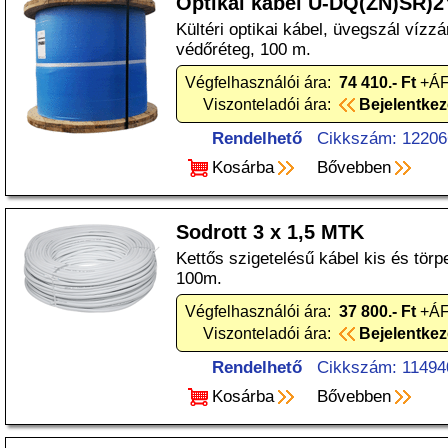
Optikai kábel U-DQ(ZN)SR)
Kültéri optikai kábel, üvegszál vízzá
védőréteg, 100 m.
Végfelhasználói ára:
74 410.- Ft
+ÁFA
Viszonteladói ára:
Bejelentke
Rendelhető
Cikkszám: 12206
Kosárba
Bővebben
Sodrott 3 x 1,5 MTK
Kettős szigetelésű kábel kis és törp
100m.
Végfelhasználói ára:
37 800.- Ft
+ÁFA
Viszonteladói ára:
Bejelentke
Rendelhető
Cikkszám: 11494
Kosárba
Bővebben