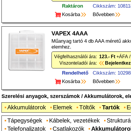
Raktáron
Cikkszám: 10811
Kosárba
Bővebben
VAPEX 4AAA
Műanyag tartó 4 db AAA méretű akk
elemhez.
Végfelhasználói ára:
123.- Ft
+ÁFA /
Viszonteladói ára:
Bejelentke
Rendelhető
Cikkszám: 10298
Kosárba
Bővebben
Szerelési anyagok, szerszámok
/
Akkumulátorok, e
Akkumulátorok
Elemek
Töltők
Tartók
E
Tápegységek
Kábelek, vezetékek
Strukturá
Telefonaljzatok
Csatlakozók
Akkumulátoro