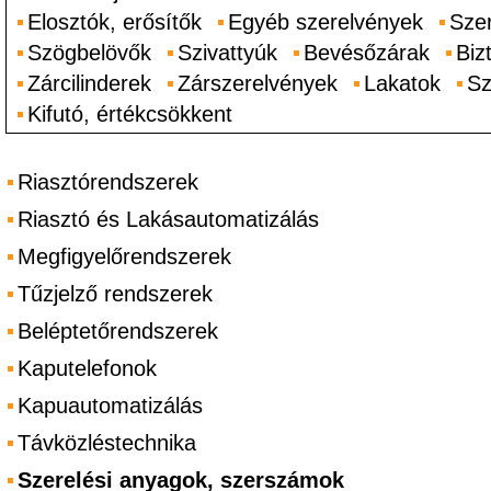
Elosztók, erősítők
Egyéb szerelvények
Sze
Szögbelövők
Szivattyúk
Bevésőzárak
Biz
Zárcilinderek
Zárszerelvények
Lakatok
Sz
Kifutó, értékcsökkent
Riasztórendszerek
Riasztó és Lakásautomatizálás
Megfigyelőrendszerek
Tűzjelző rendszerek
Beléptetőrendszerek
Kaputelefonok
Kapuautomatizálás
Távközléstechnika
Szerelési anyagok, szerszámok