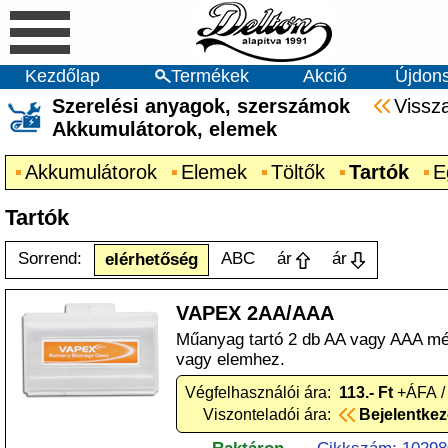
Kezdőlap
Termékek
Akció
Újdon
Szerelési anyagok, szerszámok
Vissz
Akkumulátorok, elemek
Akkumulátorok
Elemek
Töltők
Tartók
E
Tartók
Sorrend:
ABC
ár
ár
elérhetőség
VAPEX 2AA/AAA
Műanyag tartó 2 db AA vagy AAA mé
vagy elemhez.
Végfelhasználói ára:
113.- Ft
+ÁFA /
Viszonteladói ára:
Bejelentke