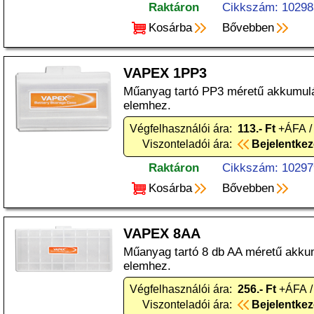
Raktáron
Cikkszám: 10298
Kosárba
Bővebben
VAPEX 1PP3
Műanyag tartó PP3 méretű akkumul
elemhez.
Végfelhasználói ára:
113.- Ft
+ÁFA /
Viszonteladói ára:
Bejelentke
Raktáron
Cikkszám: 10297
Kosárba
Bővebben
VAPEX 8AA
Műanyag tartó 8 db AA méretű akku
elemhez.
Végfelhasználói ára:
256.- Ft
+ÁFA /
Viszonteladói ára:
Bejelentke