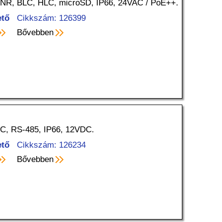
DNR, BLC, HLC, microSD, IP66, 24VAC / PoE++.
ető
Cikkszám: 126399
Bővebben
oC, RS-485, IP66, 12VDC.
ető
Cikkszám: 126234
Bővebben