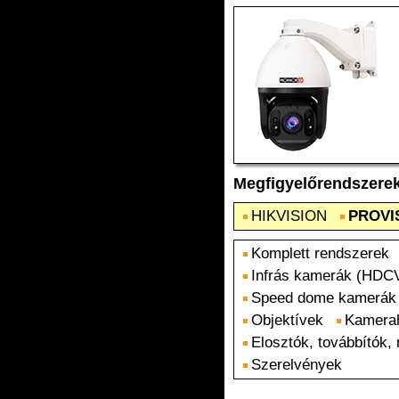
Megfigyelőrendszere
HIKVISION
PROVI
Komplett rendszerek
Infrás kamerák (HDCV
Speed dome kamerák 
Objektívek
Kamerah
Elosztók, továbbítók,
Szerelvények