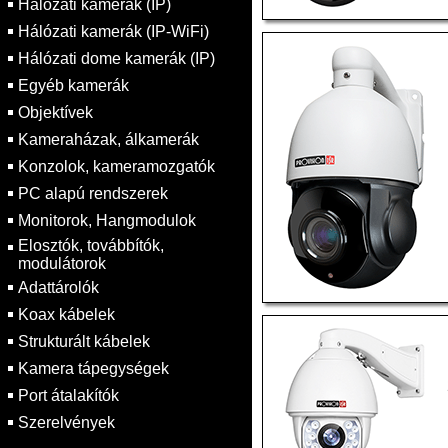
Hálózati kamerák (IP)
Hálózati kamerák (IP-WiFi)
Hálózati dome kamerák (IP)
Egyéb kamerák
Objektívek
Kameraházak, álkamerák
Konzolok, kameramozgatók
PC alapú rendszerek
Monitorok, Hangmodulok
Elosztók, továbbítók,
modulátorok
Adattárolók
Koax kábelek
Strukturált kábelek
Kamera tápegységek
Port átalakítók
Szerelvények