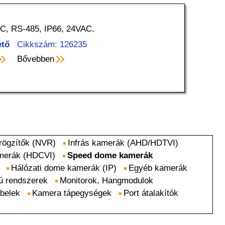
oC, RS-485, IP66, 24VAC.
ető
Cikkszám: 126235
Bővebben
rögzítők (NVR)
Infrás kamerák (AHD/HDTVI)
amerák (HDCVI)
Speed dome kamerák
Hálózati dome kamerák (IP)
Egyéb kamerák
ú rendszerek
Monitorok, Hangmodulok
ábelek
Kamera tápegységek
Port átalakítók