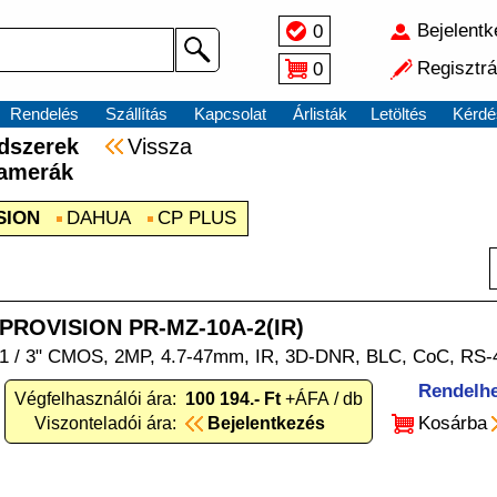
Bejelent
0
Regisztrá
0
Rendelés
Szállítás
Kapcsolat
Árlisták
Letöltés
Kérdé
endszerek
Vissza
amerák
SION
DAHUA
CP PLUS
PROVISION PR-MZ-10A-2(IR)
1 / 3" CMOS, 2MP, 4.7-47mm, IR, 3D-DNR, BLC, CoC, RS-
Rendelh
Végfelhasználói ára:
100 194.- Ft
+ÁFA / db
Kosárba
Viszonteladói ára:
Bejelentkezés