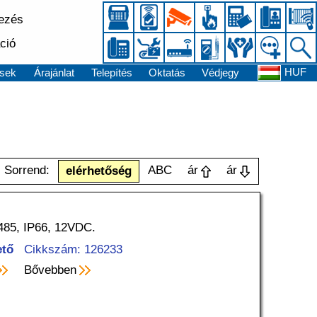
kezés
ció
HUF
sek
Árajánlat
Telepítés
Oktatás
Védjegy
Sorrend:
ABC
ár
ár
elérhetőség
485, IP66, 12VDC.
ető
Cikkszám: 126233
Bővebben