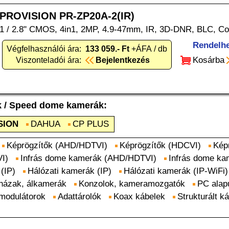
PROVISION PR-ZP20A-2(IR)
1 / 2.8" CMOS, 4in1, 2MP, 4.9-47mm, IR, 3D-DNR, BLC, C
Rendelh
Végfelhasználói ára:
133 059.- Ft
+ÁFA / db
Kosárba
Viszonteladói ára:
Bejelentkezés
k
/
Speed dome kamerák
:
SION
DAHUA
CP PLUS
Képrögzítők (AHD/HDTVI)
Képrögzítők (HDCVI)
Kép
I)
Infrás dome kamerák (AHD/HDTVI)
Infrás dome k
(IP)
Hálózati kamerák (IP)
Hálózati kamerák (IP-WiFi)
ázak, álkamerák
Konzolok, kameramozgatók
PC alap
 modulátorok
Adattárolók
Koax kábelek
Strukturált k