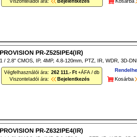
Kosárba
Viszonteladói ára:
Bejelentkezés
PROVISION PR-Z525IPE4(IR)
1 / 2.8" CMOS, IP, 4MP, 4.8-120mm, PTZ, IR, WDR, 3D-DN
Rendelhe
Végfelhasználói ára:
262 111.- Ft
+ÁFA / db
Kosárba
Viszonteladói ára:
Bejelentkezés
PROVISION PR-Z632IPE4(IR)