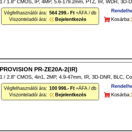
1 / 1.8" CMOS, IP, 4MP, 5.6-179.2mm, PTZ, IR, WDR, 3D-
Rendelh
Végfelhasználói ára:
564 299.- Ft
+ÁFA / db
Kosárba
Viszonteladói ára:
Bejelentkezés
PROVISION PR-ZE20A-2(IR)
1 / 2.8" CMOS, 4in1, 2MP, 4.9-47mm, IR, 3D-DNR, BLC, C
Rendelh
Végfelhasználói ára:
100 996.- Ft
+ÁFA / db
Kosárba
Viszonteladói ára:
Bejelentkezés