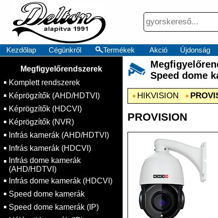
Kezdőlap
Cégünkről
Termékek
Akció
Újdonság
Megfigyelőr
×
Megfigyelőrendszerek
Speed dome k
Komplett rendszerek
HIKVISION
PROVI
Képrögzítők (AHD/HDTVI)
Képrögzítők (HDCVI)
PROVISION
Képrögzítők (NVR)
Infrás kamerák (AHD/HDTVI)
Infrás kamerák (HDCVI)
Infrás dome kamerák
(AHD/HDTVI)
Infrás dome kamerák (HDCVI)
Speed dome kamerák
Speed dome kamerák (IP)