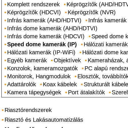
Komplett rendszerek
Képrögzítők (AHD/HDTV
Képrögzítők (HDCVI)
Képrögzítők (NVR)
Infrás kamerák (AHD/HDTVI)
Infrás kamerák
Infrás dome kamerák (AHD/HDTVI)
Infrás dome kamerák (HDCVI)
Speed dome 
Speed dome kamerák (IP)
Hálózati kamerák
Hálózati kamerák (IP-WiFi)
Hálózati dome ka
Egyéb kamerák
Objektívek
Kameraházak, 
Konzolok, kameramozgatók
PC alapú rendsz
Monitorok, Hangmodulok
Elosztók, továbbító
Adattárolók
Koax kábelek
Strukturált kábel
Kamera tápegységek
Port átalakítók
Szere
Riasztórendszerek
Riasztó és Lakásautomatizálás