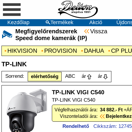
Kezdőlap
Termékek
Akció
Újdon
Megfigyelőrendszerek
Vissza
Speed dome kamerák (IP)
HIKVISION
PROVISION
DAHUA
CP PL
TP-LINK
Sorrend:
ABC
ár
ár
elérhetőség
TP-LINK VIGI C540
TP-LINK VIGI C540
Végfelhasználói ára:
34 882.- Ft
+ÁF
Viszonteladói ára:
Bejelentke
Rendelhető
Cikkszám: 12745