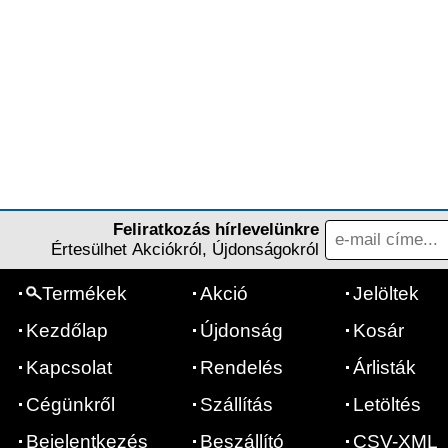
Feliratkozás hírlevelünkre
Értesülhet Akciókról, Újdonságokról
Termékek
Akció
Jelöltek
Kezdőlap
Újdonság
Kosár
Kapcsolat
Rendelés
Árlisták
Cégünkről
Szállítás
Letöltés
Bejelentkezés
Beszállító
CSV-XML