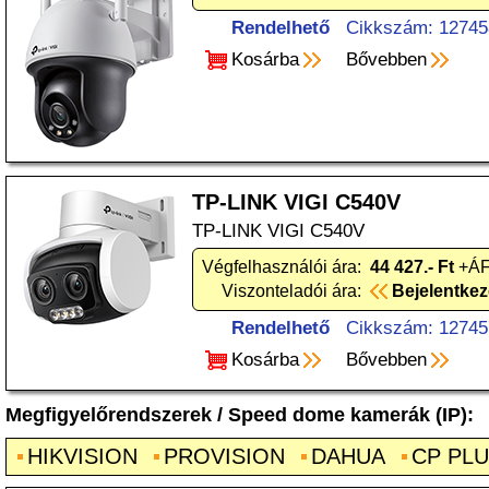
Rendelhető
Cikkszám: 12745
Kosárba
Bővebben
TP-LINK VIGI C540V
TP-LINK VIGI C540V
Végfelhasználói ára:
44 427.- Ft
+ÁF
Viszonteladói ára:
Bejelentke
Rendelhető
Cikkszám: 12745
Kosárba
Bővebben
Megfigyelőrendszerek
/
Speed dome kamerák (IP)
:
HIKVISION
PROVISION
DAHUA
CP PL