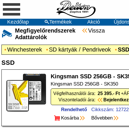
Kezdőlap
Termékek
Akció
Újdon
Megfigyelőrendszerek
Vissza
Adattárolók
Winchesterek
SD kártyák / Pendriveok
SS
SSD
Kingsman SSD 256GB - SK3
Kingsman SSD 256GB - SK350
Végfelhasználói ára:
25 395.- Ft
+ÁF
Viszonteladói ára:
Bejelentke
Rendelhető
Cikkszám: 12722
Kosárba
Bővebben