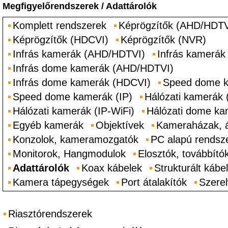
Megfigyelőrendszerek
/
Adattárolók
Komplett rendszerek
Képrögzítők (AHD/HDTV
Képrögzítők (HDCVI)
Képrögzítők (NVR)
Infrás kamerák (AHD/HDTVI)
Infrás kamerák
Infrás dome kamerák (AHD/HDTVI)
Infrás dome kamerák (HDCVI)
Speed dome 
Speed dome kamerák (IP)
Hálózati kamerák 
Hálózati kamerák (IP-WiFi)
Hálózati dome ka
Egyéb kamerák
Objektívek
Kameraházak, 
Konzolok, kameramozgatók
PC alapú rendsz
Monitorok, Hangmodulok
Elosztók, továbbító
Adattárolók
Koax kábelek
Strukturált kábe
Kamera tápegységek
Port átalakítók
Szere
Riasztórendszerek