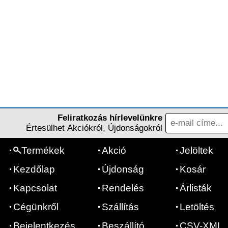
Feliratkozás hírlevelünkre
Értesülhet Akciókról, Újdonságokról
Termékek
Akció
Jelöltek
Kezdőlap
Újdonság
Kosár
Kapcsolat
Rendelés
Árlisták
Cégünkről
Szállítás
Letöltés
Bejelentkezés
Beszállító
CSV-XML