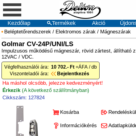
Kezdőlap
Termékek
Akció
Újdon
Beléptetőrendszerek
/
Elektromos zárak
/
Mágneszárak
Golmar CV-24P/UNI/LS
Impulzusos működésű mágneszár, rövid zártest, állítható z
12VAC / VDC.
Végfelhasználói ára:
10 702.- Ft
+ÁFA / db
Viszonteladói ára:
Bejelentkezés
Ha máshol olcsóbb, jelezze kedvezményért!
Érkezik
(A következő szállítmányban)
Cikkszám: 127824
Kosárba
Rendeléskü
Információkérés
Adatlapküld