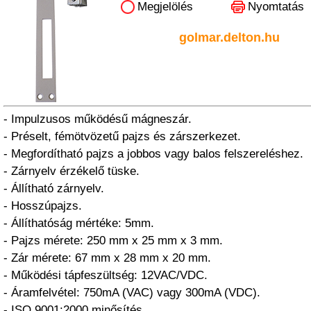
Megjelölés
Nyomtatás
golmar.delton.hu
- Impulzusos működésű mágneszár.
- Préselt, fémötvözetű pajzs és zárszerkezet.
- Megfordítható pajzs a jobbos vagy balos felszereléshez.
- Zárnyelv érzékelő tüske.
- Állítható zárnyelv.
- Hosszúpajzs.
- Állíthatóság mértéke: 5mm.
- Pajzs mérete: 250 mm x 25 mm x 3 mm.
- Zár mérete: 67 mm x 28 mm x 20 mm.
- Működési tápfeszültség: 12VAC/VDC.
- Áramfelvétel: 750mA (VAC) vagy 300mA (VDC).
- ISO 9001:2000 minősítés.