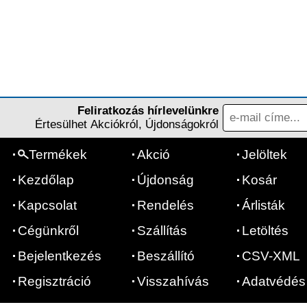
Feliratkozás hírlevelünkre
Értesülhet Akciókról, Újdonságokról
Termékek
Akció
Jelöltek
Kezdőlap
Újdonság
Kosár
Kapcsolat
Rendelés
Árlisták
Cégünkről
Szállítás
Letöltés
Bejelentkezés
Beszállító
CSV-XML
Regisztráció
Visszahívás
Adatvédés