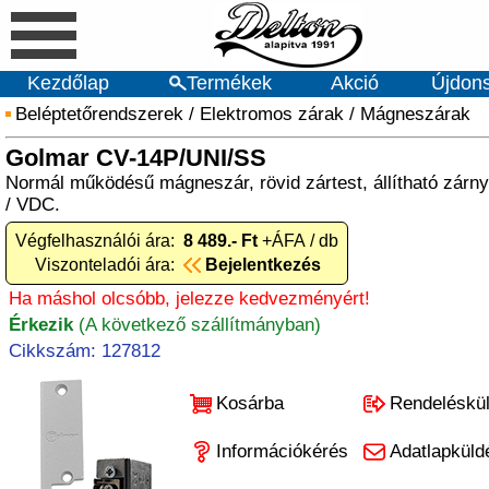
Kezdőlap
Termékek
Akció
Újdon
Beléptetőrendszerek
/
Elektromos zárak
/
Mágneszárak
Golmar CV-14P/UNI/SS
Normál működésű mágneszár, rövid zártest, állítható zárny
/ VDC.
Végfelhasználói ára:
8 489.- Ft
+ÁFA / db
Viszonteladói ára:
Bejelentkezés
Ha máshol olcsóbb, jelezze kedvezményért!
Érkezik
(A következő szállítmányban)
Cikkszám: 127812
Kosárba
Rendeléskü
Információkérés
Adatlapküld