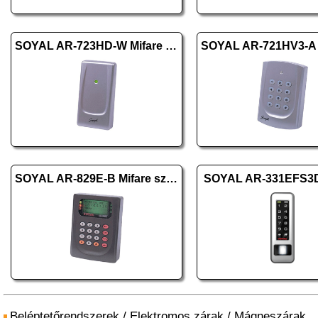
SOYAL AR-723HD-W Mifare ezüst
SOYAL AR-829E-B Mifare szürke
SOYAL AR-331EFS3
Beléptetőrendszerek
/
Elektromos zárak
/
Mágneszárak