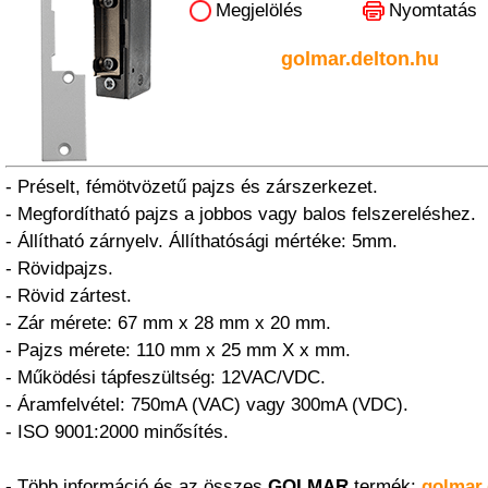
Megjelölés
Nyomtatás
golmar.delton.hu
- Préselt, fémötvözetű pajzs és zárszerkezet.
- Megfordítható pajzs a jobbos vagy balos felszereléshez.
- Állítható zárnyelv. Állíthatósági mértéke: 5mm.
- Rövidpajzs.
- Rövid zártest.
- Zár mérete: 67 mm x 28 mm x 20 mm.
- Pajzs mérete: 110 mm x 25 mm X x mm.
- Működési tápfeszültség: 12VAC/VDC.
- Áramfelvétel: 750mA (VAC) vagy 300mA (VDC).
- ISO 9001:2000 minősítés.
- Több információ és az összes
GOLMAR
termék:
golmar.