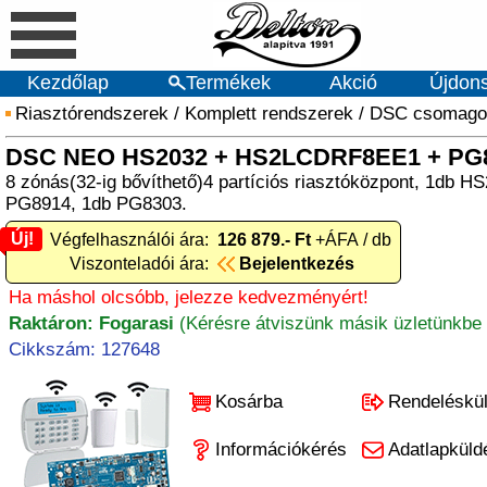
Kezdőlap
Termékek
Akció
Újdon
Riasztórendszerek
/
Komplett rendszerek
/
DSC csomago
DSC NEO HS2032 + HS2LCDRF8EE1 + PG8
8 zónás(32-ig bővíthető)4 partíciós riasztóközpont, 1db
PG8914, 1db PG8303.
Új!
Új! Végfelhasználói ára:
126 879.- Ft
+ÁFA / db
Viszonteladói ára:
Bejelentkezés
Ha máshol olcsóbb, jelezze kedvezményért!
Raktáron: Fogarasi
(Kérésre átviszünk másik üzletünkbe 
Cikkszám: 127648
Kosárba
Rendeléskü
Információkérés
Adatlapküld