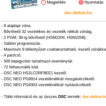
Megjelölés
Nyomtatás
dsc.delton.hu
- 8 alaplapi zóna.
- Bővíthető 32 vezetékes és vezeték nélküli zónáig.
- 2 PGM: 38-ig bővíthető (HSM2204, HSM2208).
- Sablon programozás.
- Maximum 8 billentyűzet csatlakoztatható, kezelő zónákka
- 4 partíció.
- 500 bejegyzést tartalmazó eseménytár.
- 72 felhasználói kód.
- DSC NEO HS2LCDRF8EE1 kezelő.
- DSC NEO PG8914 vezetéknélküli mozgásérzékelő.
- DSC NEO PG8303 vezetéknélküli nyitásérzékelő.
- Több információ és az összes
DSC
termék:
dsc.delton.h