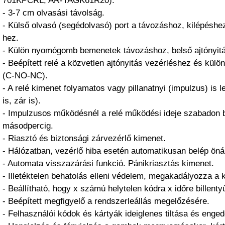
701KPCRL, AR-TAGK61R20).
- 3-7 cm olvasási távolság.
- Külső olvasó (segédolvasó) port a távozáshoz, kilépéshe
hez.
- Külön nyomógomb bemenetek távozáshoz, belső ajtónyitá
- Beépített relé a közvetlen ajtónyitás vezérléshez és kül
(C-NO-NC).
- A relé kimenet folyamatos vagy pillanatnyi (impulzus) is 
is, zár is).
- Impulzusos működésnél a relé működési ideje szabadon b
másodpercig.
- Riasztó és biztonsági zárvezérlő kimenet.
- Hálózatban, vezérlő hiba esetén automatikusan belép öná
- Automata visszazárási funkció. Pánikriasztás kimenet.
- Illetéktelen behatolás elleni védelem, megakadályozza a 
- Beállítható, hogy x számú helytelen kódra x időre billenty
- Beépített megfigyelő a rendszerleállás megelőzésére.
- Felhasználói kódok és kártyák ideiglenes tiltása és enge