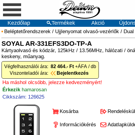
Kezdőlap
Termékek
Akció
Újdon
Beléptetőrendszerek
/
Ujjlenyomat olvasó-vezérlők
/
Dual
SOYAL AR-331EFS3DO-TP-A
Kártyaolvasó és kódzár, 125kHz / 13.56MHz, hálózati / önál
keskeny, műanyag.
Végfelhasználói ára:
82 464.- Ft
+ÁFA / db
Viszonteladói ára:
Bejelentkezés
Ha máshol olcsóbb, jelezze kedvezményért!
Érkezik
hamarosan
Cikkszám: 126625
Kosárba
Rendeléskü
Információkérés
Adatlapküld