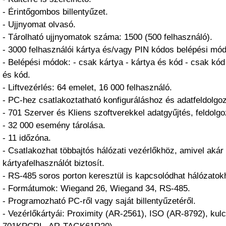
- Érintőgombos billentyűzet.
- Ujjnyomat olvasó.
- Tárolható ujjnyomatok száma: 1500 (500 felhasználó).
- 3000 felhasználói kártya és/vagy PIN kódos belépési mód
- Belépési módok: - csak kártya - kártya és kód - csak kód
és kód.
- Liftvezérlés: 64 emelet, 16 000 felhasználó.
- PC-hez csatlakoztatható konfiguráláshoz és adatfeldolgo
- 701 Szerver és Kliens szoftverekkel adatgyűjtés, feldolgo
- 32 000 esemény tárolása.
- 11 időzóna.
- Csatlakozhat többajtós hálózati vezérlőkhöz, amivel akár
kártyafelhasználót biztosít.
- RS-485 soros porton keresztül is kapcsolódhat hálózatok
- Formátumok: Wiegand 26, Wiegand 34, RS-485.
- Programozható PC-ről vagy saját billentyűzetéről.
- Vezérlőkártyái: Proximity (AR-2561), ISO (AR-8792), kul