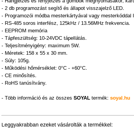
- Hangjelzés és fényjelzés a gombok megnyomásakor, kárt
- 2 db programozást segítő és állapot visszajelző LED.
- Programozói módba mesterkártyával vagy mesterkóddal 
- RS-485 soros interfész, 125kHz / 13.56MHz frekvencia.
- EEPROM memória
- Tápfeszültség: 10-24VDC tápellátás.
- Teljesítményigény: maximum 5W.
- Méretek: 158 x 55 x 30 mm.
- Súly: 105g.
- Működési hőmérséklet: 0°C - +60°C.
- CE minősítés.
- RoHS tanúsítvány.
- Több információ és az összes
SOYAL
termék:
soyal.hu
Leggyakrabban ezeket vásárolták a termékkel: