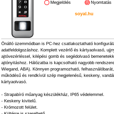
Megjelölés
Nyomtatás
soyal.hu
Önálló üzemmódban is PC-hez csatlakoztatható konfigurál
adatfeldolgozáshoz. Komplett vezérlő és kártyaolvasó, ujj
ajtóvezérléssel, kilépési gomb és segédolvasó bemenetekk
ajtónyitáshoz. Hálózatba is kapcsolható nagyobb rendszer
Wiegand, ABA). Könnyen programozható, felhasználóbarát
működésű és rendkívül szép megjelenésű, keskeny, vandálb
kártyaolvasó.
- Strapabíró műanyag készülékház, IP65 védelemmel.
- Keskeny kivitelű.
- Krómozott felület.
- Kültérre is szerelhető.