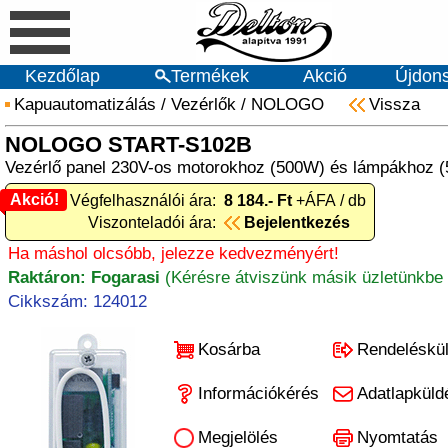
Kezdőlap
Termékek
Akció
Újdon
Kapuautomatizálás
/
Vezérlők
/
NOLOGO
Vissza
NOLOGO START-S102B
Vezérlő panel 230V-os motorokhoz (500W) és lámpákhoz 
Akció!
Akció! Végfelhasználói ára:
8 184.- Ft
+ÁFA / db
Viszonteladói ára:
Bejelentkezés
Ha máshol olcsóbb, jelezze kedvezményért!
Raktáron: Fogarasi
(Kérésre átviszünk másik üzletünkbe 
Cikkszám: 124012
Kosárba
Rendeléskü
Információkérés
Adatlapküld
Megjelölés
Nyomtatás