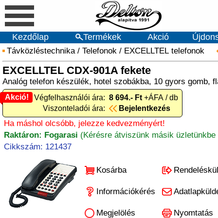
Kezdőlap
Termékek
Akció
Újdon
Távközléstechnika
/
Telefonok
/
EXCELLTEL telefonok
EXCELLTEL CDX-901A fekete
Analóg telefon készülék, hotel szobákba, 10 gyors gomb, fl
Akció!
Akció! Végfelhasználói ára:
8 694.- Ft
+ÁFA / db
Viszonteladói ára:
Bejelentkezés
Ha máshol olcsóbb, jelezze kedvezményért!
Raktáron: Fogarasi
(Kérésre átviszünk másik üzletünkbe 
Cikkszám: 121437
Kosárba
Rendeléskü
Információkérés
Adatlapküld
Megjelölés
Nyomtatás