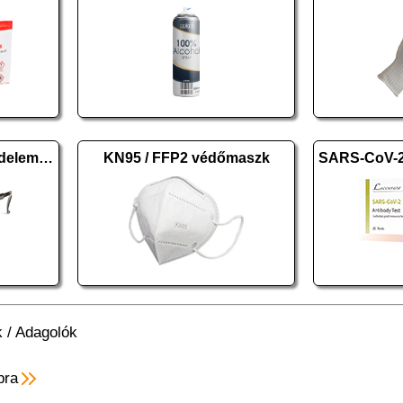
Védőszemüveg UV védelemmel szemüvegeseknek
KN95 / FFP2 védőmaszk
k
/
Adagolók
pra