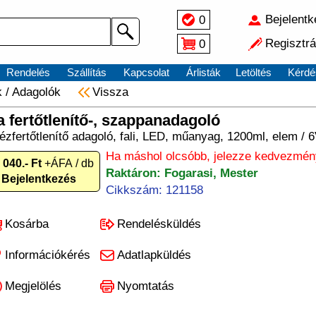
Bejelent
0
Regisztrá
0
Rendelés
Szállítás
Kapcsolat
Árlisták
Letöltés
Kérdé
k
/
Adagolók
Vissza
fertőtlenítő-, szappanadagoló
zfertőtlenítő adagoló, fali, LED, műanyag, 1200ml, elem / 
Ha máshol olcsóbb, jelezze kedvezmén
 040.- Ft
+ÁFA / db
Raktáron: Fogarasi, Mester
Bejelentkezés
Cikkszám: 121158
Kosárba
Rendelésküldés
Információkérés
Adatlapküldés
Megjelölés
Nyomtatás