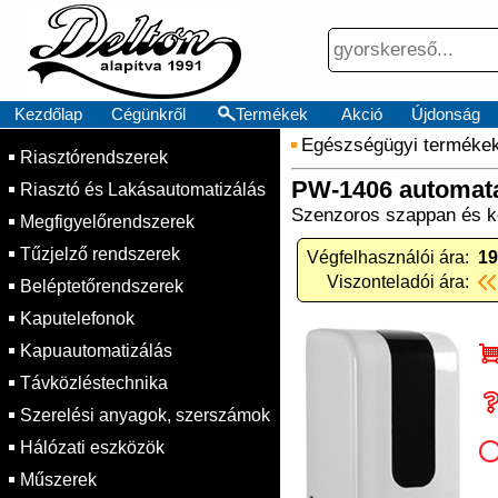
Kezdőlap
Cégünkről
Termékek
Akció
Újdonság
Egészségügyi terméke
Riasztórendszerek
PW-1406 automata 
Riasztó és Lakásautomatizálás
Szenzoros szappan és ké
Megfigyelőrendszerek
Tűzjelző rendszerek
Végfelhasználói ára:
19
Viszonteladói ára:
Beléptetőrendszerek
Kaputelefonok
Kapuautomatizálás
Távközléstechnika
Szerelési anyagok, szerszámok
Hálózati eszközök
Műszerek