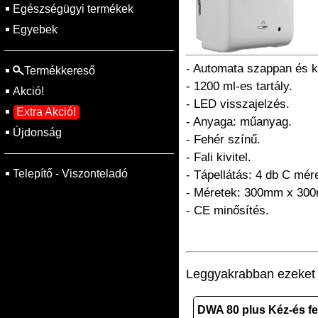
Egészségügyi termékek
Egyebek
- Automata szappan és ké
Termékkereső
- 1200 ml-es tartály.
Akció!
- LED visszajelzés.
Extra Akció!
- Anyaga: műanyag.
Újdonság
- Fehér színű.
- Fali kivitel.
Telepítő - Viszonteladó
- Tápellátás: 4 db C mé
- Méretek: 300mm x 30
- CE minősítés.
Leggyakrabban ezeket v