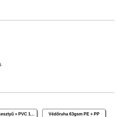
).
Szintetikus kesztyű + PVC 11/XXL 10 pár
Védőruha 63gsm PE + PP