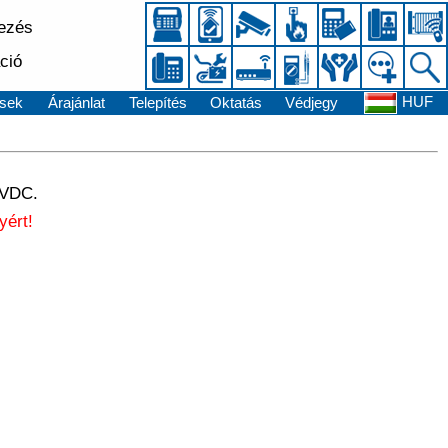
kezés
ció
HUF
sek
Árajánlat
Telepítés
Oktatás
Védjegy
6VDC.
yért!