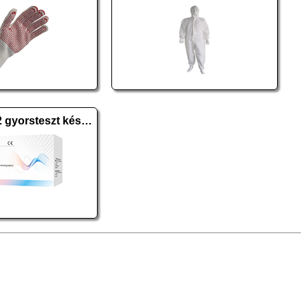
SARS-CoV-2 gyorsteszt készlet 20 db