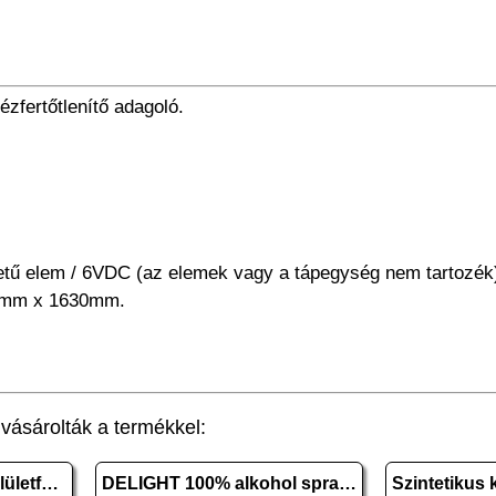
zfertőtlenítő adagoló.
retű elem / 6VDC (az elemek vagy a tápegység nem tartozék
0mm x 1630mm.
ásárolták a termékkel:
DWA 80 plus Kéz-és felületfertőtlenítő kendő 10 db
DELIGHT 100% alkohol spray - 500 ml