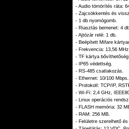
- Audio tömörítés ráta: 6
- Zajcsökkentés és viss
- 1 db nyomógomb.
- Riasztás bemenet: 4 db
- Ajtózár relé: 1 db.
- Beépített Mifare kártya
- Frekvencia: 13,56 MHz
- TF kártya bővíthetőség
- IP65 védettség.
- RS-485 csatlakozás.
- Ethernet: 10/100 Mbps.
- Protokoll: TCP/IP, RST
- Wi-Fi: 2,4 GHz, IEEE80
- Linux operációs rendsz
- FLASH memória: 32 M
- RAM: 256 MB.
- Felületre szerelhető és 
- Tápellátás: 12 VDC, P