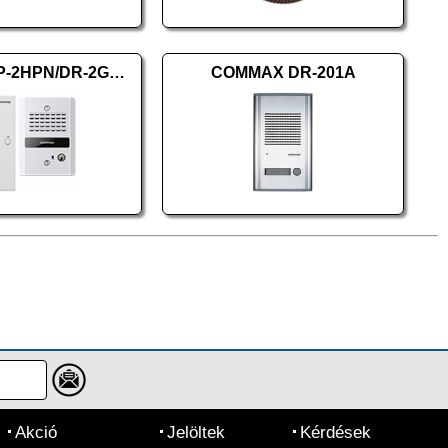
COMMAX DP-2HPN/DR-2GNR (HKO)
COMMAX DR-201A
Akció
Jelöltek
Kérdések