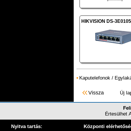
Kaputelefonok
/
Egylak
Vissza
Új la
Fel
Értesülhet 
Nyitva tartás:
Központi elérhetősé