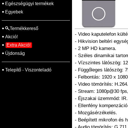
Egészségügyi termékek
Egyebek
Termékkereső
- Video kaputelefon külté
Akció!
- Hikvision beltéri egysé
Extra Akció!
- 2 MP HD kamera.
Újdonság
- Széles dinamikai tart
- Vízszintes látószög: 12
- Függőleges látószög: 7
Telepítő - Viszonteladó
- Felbontás: 1920 x 1080
- Video tömörítés: H.264
- Stream: 1080p@30 fps
- Éjszakai üzemmód: IR.
- Ellenfény kompenzáció
- Mozgásérzékelés.
- Beépített mikrofon és 
- Audio tömörítés: G.711