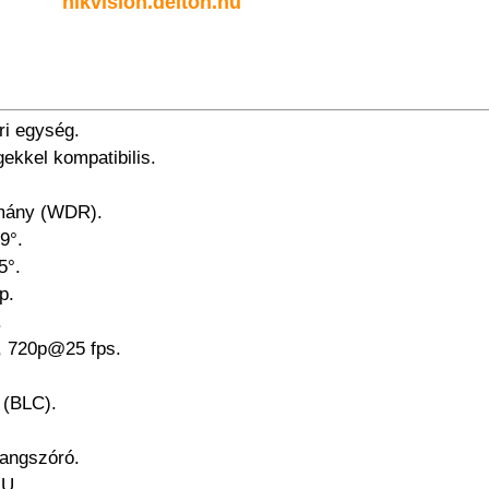
hikvision.delton.hu
ri egység.
gekkel kompatibilis.
omány (WDR).
9°.
5°.
p.
.
, 720p@25 fps.
 (BLC).
hangszóró.
 U.