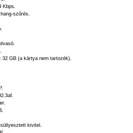
4 Kbps.
zhang-szűrés.
.
olvasó.
.
: 32 GB (a kártya nem tartozék).
P.
2.3af.
er.
B.
süllyesztett kivitel.
oE.