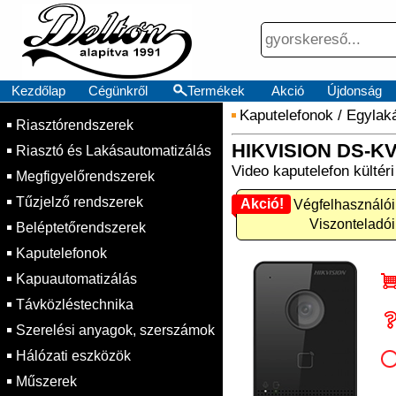
Kezdőlap
Cégünkről
Termékek
Akció
Újdonság
Kaputelefonok
/
Egylak
Riasztórendszerek
HIKVISION DS-K
Riasztó és Lakásautomatizálás
Video kaputelefon kültér
Megfigyelőrendszerek
Tűzjelző rendszerek
Akció!
Akció! Végfelhasználói
Viszonteladói
Beléptetőrendszerek
Kaputelefonok
Kapuautomatizálás
Távközléstechnika
Szerelési anyagok, szerszámok
Hálózati eszközök
Műszerek