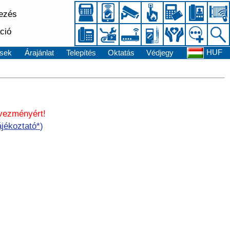
kezés
ció
HUF
sek
Árajánlat
Telepítés
Oktatás
Védjegy
dvezményért!
jékoztató*
)