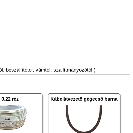
l, beszállítótól, vámtól, szállítmányozótól.)
 0.22 réz
Kábelátvezető gégecső barna