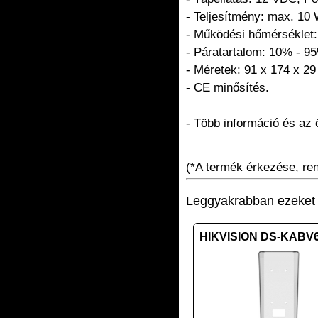
- Teljesítmény: max. 10 
- Működési hőmérséklet:
- Páratartalom: 10% - 9
- Méretek: 91 x 174 x 2
- CE minősítés.
- Több információ és az
(*A termék érkezése, rend
Leggyakrabban ezeket v
HIKVISION DS-KABV