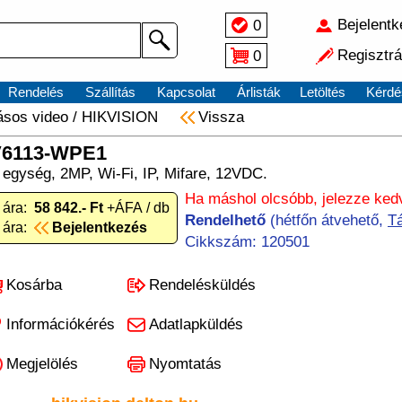
Bejelent
0
Regisztrá
0
Rendelés
Szállítás
Kapcsolat
Árlisták
Letöltés
Kérdé
ásos video
/
HIKVISION
Vissza
V6113-WPE1
i egység, 2MP, Wi-Fi, IP, Mifare, 12VDC.
Ha máshol olcsóbb, jelezze ke
 ára:
58 842.- Ft
+ÁFA / db
Rendelhető
(hétfőn átvehető,
Tá
 ára:
Bejelentkezés
Cikkszám: 120501
Kosárba
Rendelésküldés
Információkérés
Adatlapküldés
Megjelölés
Nyomtatás