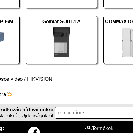
HIKVISION DS-3E0105P-E/M (B)
Golmar SOUL/1A
ásos video
/
HIKVISION
pra
iratkozás hírlevelünkre
Akciókról, Újdonságokról
g:
Termékek