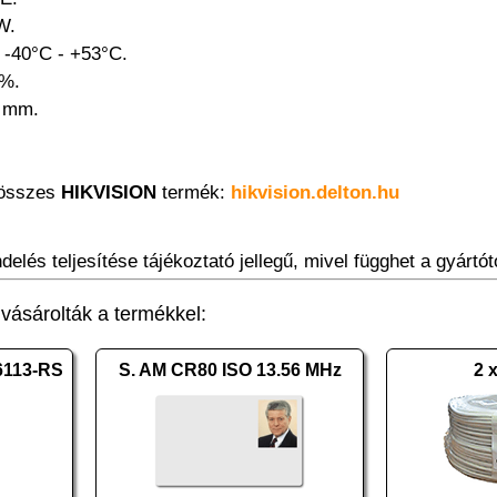
W.
 -40°C - +53°C.
5%.
9 mm.
 összes
HIKVISION
termék:
hikvision.delton.hu
elés teljesítése tájékoztató jellegű, mivel függhet a gyártótó
ásárolták a termékkel:
6113-RS
S. AM CR80 ISO 13.56 MHz
2 x