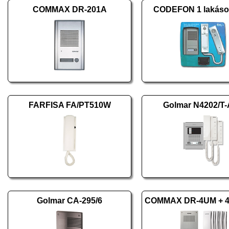
COMMAX DR-201A
CODEFON 1 lakásos
FARFISA FA/PT510W
Golmar N4202/T
Golmar CA-295/6