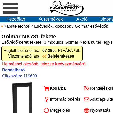
Kezdőlap
Termékek
Akció
Újdon
Kaputelefonok
/
Esővédők, dobozok
/
Golmar esővédők
Golmar NX731 fekete
Esővédő keret fekete, 3 modulos Golmar Nexa kültéri egy
Végfelhasználói ára:
67 295.- Ft
+ÁFA / db
Viszonteladói ára:
Bejelentkezés
Ha máshol olcsóbb, jelezze kedvezményért!
Rendelhető
Cikkszám: 119693
Kosárba
Rendeléskü
Információkérés
Adatlapküld
Megjelölés
Nyomtatás