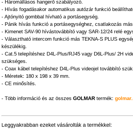
- Háromállásos hangerő szabályozó.
- Hívás fogadásakor automatikus autózár funkció beállíthat
- Ajtónyitó gombbal hívható a portásegység.
- Pánik hívás funkció a portásegységhez, csatlakozás má
- Kimenet SAV-90 hívástovábbító vagy SAR-12/24 relé egy
- Választható intercom funkció más TEKNA-S PLUS egysé
készülékig.
- Cat.5 telepítéshez D4L-Plus/RJ45 vagy D6L-Plus/ 2H vide
szükséges.
- Coax kábel telepítéshez D4L-Plus videojel továbbító szü
- Méretek: 180 x 198 x 39 mm.
- CE minősítés.
- Több információ és az összes
GOLMAR
termék:
golmar.
Leggyakrabban ezeket vásárolták a termékkel: