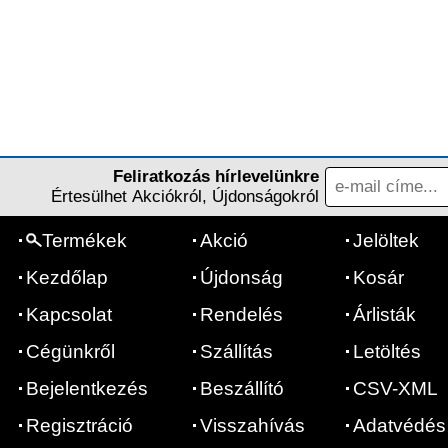
Feliratkozás hírlevelünkre
Értesülhet Akciókról, Újdonságokról
Termékek
Akció
Jelöltek
Kezdőlap
Újdonság
Kosár
Kapcsolat
Rendelés
Árlisták
Cégünkről
Szállítás
Letöltés
Bejelentkezés
Beszállító
CSV-XML
Regisztráció
Visszahívás
Adatvédés