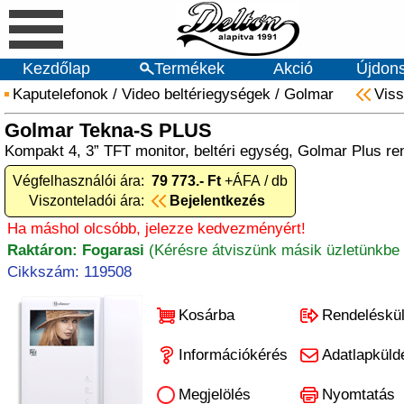
Kezdőlap
Termékek
Akció
Újdon
Kaputelefonok
/
Video beltériegységek
/
Golmar
Vis
Golmar Tekna-S PLUS
Kompakt 4, 3” TFT monitor, beltéri egység, Golmar Plus r
Végfelhasználói ára:
79 773.- Ft
+ÁFA / db
Viszonteladói ára:
Bejelentkezés
Ha máshol olcsóbb, jelezze kedvezményért!
Raktáron: Fogarasi
(Kérésre átviszünk másik üzletünkbe 
Cikkszám: 119508
Kosárba
Rendeléskü
Információkérés
Adatlapküld
Megjelölés
Nyomtatás