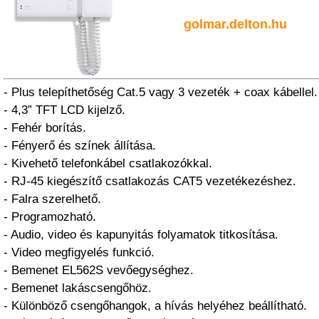
golmar.delton.hu
- Plus telepíthetőség Cat.5 vagy 3 vezeték + coax kábellel.
- 4,3” TFT LCD kijelző.
- Fehér borítás.
- Fényerő és színek állítása.
- Kivehető telefonkábel csatlakozókkal.
- RJ-45 kiegészítő csatlakozás CAT5 vezetékezéshez.
- Falra szerelhető.
- Programozható.
- Audio, video és kapunyitás folyamatok titkosítása.
- Video megfigyelés funkció.
- Bemenet EL562S vevőegységhez.
- Bemenet lakáscsengőhöz.
- Különböző csengőhangok, a hívás helyéhez beállítható.