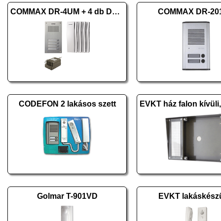
COMMAX DR-4UM + 4 db DP-SS + RF-1A
COMMAX DR-20
CODEFON 2 lakásos szett
Golmar T-901VD
EVKT lakáskész