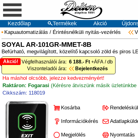
Kezdőlap
Termékek
Akció
Újdon
Kapuautomatizálás
/
Érintésnélküli nyitás-vezérlés
V
SOYAL AR-101GR-MMET-8B
Befúrható, megvilágított, közelítő kapcsoló zöld és piros 
Akció!
Akció! Végfelhasználói ára:
6 188.- Ft
+ÁFA / db
Viszonteladói ára:
Bejelentkezés
Ha máshol olcsóbb, jelezze kedvezményért!
Raktáron: Fogarasi
(Kérésre átviszünk másik üzletünkbe 
Cikkszám: 118019
Kosárba
Rendeléskü
Információkérés
Adatlapküld
Megjelölés
Nyomtatás