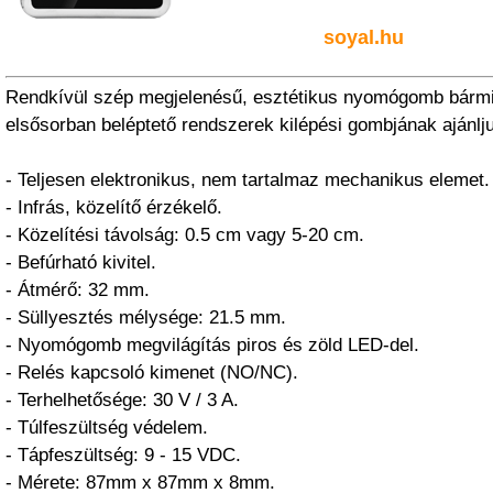
soyal.hu
Rendkívül szép megjelenésű, esztétikus nyomógomb bármil
elsősorban beléptető rendszerek kilépési gombjának ajánlj
- Teljesen elektronikus, nem tartalmaz mechanikus elemet.
- Infrás, közelítő érzékelő.
- Közelítési távolság: 0.5 cm vagy 5-20 cm.
- Befúrható kivitel.
- Átmérő: 32 mm.
- Süllyesztés mélysége: 21.5 mm.
- Nyomógomb megvilágítás piros és zöld LED-del.
- Relés kapcsoló kimenet (NO/NC).
- Terhelhetősége: 30 V / 3 A.
- Túlfeszültség védelem.
- Tápfeszültség: 9 - 15 VDC.
- Mérete: 87mm x 87mm x 8mm.