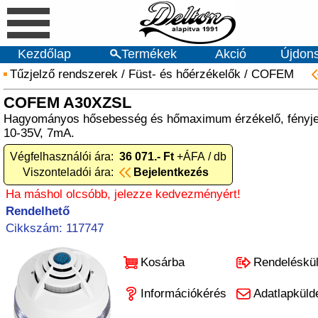
Kezdőlap
Termékek
Akció
Újdon
Tűzjelző rendszerek
/
Füst- és hőérzékelők
/
COFEM
COFEM A30XZSL
Hagyományos hősebesség és hőmaximum érzékelő, fényjelz
10-35V, 7mA.
Végfelhasználói ára:
36 071.- Ft
+ÁFA / db
Viszonteladói ára:
Bejelentkezés
Ha máshol olcsóbb, jelezze kedvezményért!
Rendelhető
Cikkszám: 117747
Kosárba
Rendeléskü
Információkérés
Adatlapküld