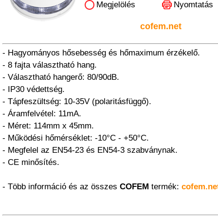
Megjelölés
Nyomtatás
cofem.net
- Hagyományos hősebesség és hőmaximum érzékelő.
- 8 fajta választható hang.
- Választható hangerő: 80/90dB.
- IP30 védettség.
- Tápfeszültség: 10-35V (polaritásfüggő).
- Áramfelvétel: 11mA.
- Méret: 114mm x 45mm.
- Működési hőmérséklet: -10°C - +50°C.
- Megfelel az EN54-23 és EN54-3 szabványnak.
- CE minősítés.
- Több információ és az összes
COFEM
termék:
cofem.ne