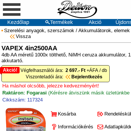
Kezdőlap
Termékek
Akció
Újdon
Szerelési anyagok, szerszámok
/
Akkumulátorok, elemek
Vissza
VAPEX 4in2500AA
4db AA méretű 1000x tölthető, NiMH ceruza akkumulátor, 
akkutartó.
Akció!
Akció! Végfelhasználói ára:
2 697.- Ft
+ÁFA / db
Viszonteladói ára:
Bejelentkezés
Ha máshol olcsóbb, jelezze kedvezményért!
Raktáron: Fogarasi
(Kérésre átviszünk másik üzletünkbe 
Cikkszám: 117324
Kosárba
Rendeléskü
Információkérés
Adatlapküld