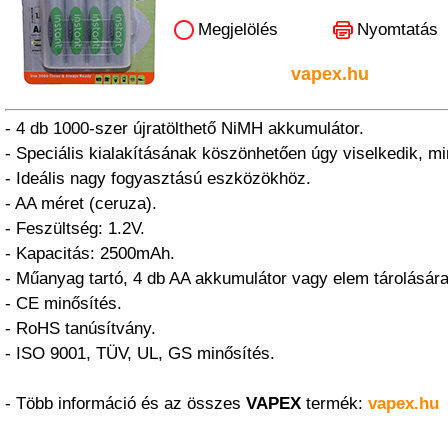
Megjelölés
Nyomtatás
vapex.hu
- 4 db 1000-szer újratölthető NiMH akkumulátor.
- Speciális kialakításának köszönhetően úgy viselkedik, mi
- Ideális nagy fogyasztású eszközökhöz.
- AA méret (ceruza).
- Feszültség: 1.2V.
- Kapacitás: 2500mAh.
- Műanyag tartó, 4 db AA akkumulátor vagy elem tárolására
- CE minősítés.
- RoHS tanúsítvány.
- ISO 9001, TÜV, UL, GS minősítés.
- Több információ és az összes
VAPEX
termék:
vapex.hu