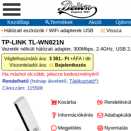
Kezdőlap
Termékek
Akció
Újdon
Hálózati eszközök
/
WiFi adapterek USB
Vissza
TP-LINK TL-WN821N
Vezeték nélküli hálózati adapter, 300Mbps, 2.4GHz, USB 2.
Végfelhasználói ára:
3 361.- Ft
+ÁFA / db
Viszonteladói ára:
Bejelentkezés
Ha máshol olcsóbb, jelezze kedvezményért!
Rendelhető
(holnap átvehető,
Tájékoztató*
)
Cikkszám: 115508
Kosárba
Rendeléskü
Információkérés
Adatlapküld
Megjelölés
Nyomtatás