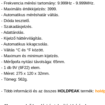
- Frekvencia mérési tartomány: 9.999Hz - 9.999MHz.
- Maximális értékkijelzés: 3999.
- Automatikus méréshatár váltás.
- Dióda tesztelő.
- Szakadásjelzés.
- Adattárolás.
- Kijelző háttérvilágítás.
- Automatikus kikapcsolás.
- Váltás °C és °F között.
- Maximum és minimum kijelzés.
- Mérőpofa nyitási távolsága: 65mm.
- 1 db 9V (6F22) elem.
- Méret: 275 x 120 x 32mm.
- Tömeg: 562g.
- Több információ és az összes
HOLDPEAK
termék:
hold