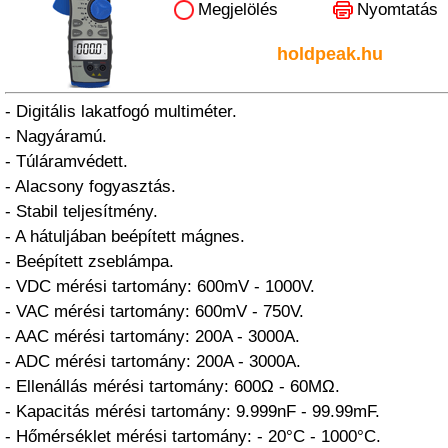
Megjelölés
Nyomtatás
holdpeak.hu
- Digitális lakatfogó multiméter.
- Nagyáramú.
- Túláramvédett.
- Alacsony fogyasztás.
- Stabil teljesítmény.
- A hátuljában beépített mágnes.
- Beépített zseblámpa.
- VDC mérési tartomány: 600mV - 1000V.
- VAC mérési tartomány: 600mV - 750V.
- AAC mérési tartomány: 200A - 3000A.
- ADC mérési tartomány: 200A - 3000A.
- Ellenállás mérési tartomány: 600Ω - 60MΩ.
- Kapacitás mérési tartomány: 9.999nF - 99.99mF.
- Hőmérséklet mérési tartomány: - 20°C - 1000°C.