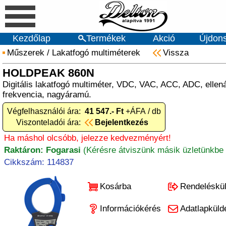
Kezdőlap
Termékek
Akció
Újdon
Műszerek
/
Lakatfogó multiméterek
Vissza
HOLDPEAK 860N
Digitális lakatfogó multiméter, VDC, VAC, ACC, ADC, ellená
frekvencia, nagyáramú.
Végfelhasználói ára:
41 547.- Ft
+ÁFA / db
Viszonteladói ára:
Bejelentkezés
Ha máshol olcsóbb, jelezze kedvezményért!
Raktáron: Fogarasi
(Kérésre átviszünk másik üzletünkbe 
Cikkszám: 114837
Kosárba
Rendeléskü
Információkérés
Adatlapküld