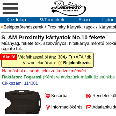
Kezdőlap
Termékek
Akció
Újdon
Beléptetőrendszerek
/
Proximity kártyák, tagok
/
Kártyato
S. AM Proximity kártyatok No.10 fekete
Műanyag, fekete tok, szabványos, hitelkártya méretű proxi
rögzítő fül.
Akció!
Akció! Végfelhasználói ára:
304.- Ft
+ÁFA / db
Viszonteladói ára:
Bejelentkezés
Ha máshol olcsóbb, jelezze kedvezményért!
Raktáron: Fogarasi
(Kérésre átviszünk másik üzletünkbe 
Cikkszám: 114381
Kosárba
Rendeléskü
Információkérés
Adatlapküld