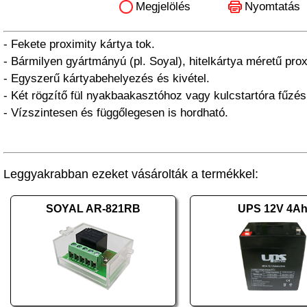
Megjelölés
Nyomtatás
- Fekete proximity kártya tok.
- Bármilyen gyártmányú (pl. Soyal), hitelkártya méretű pro
- Egyszerű kártyabehelyezés és kivétel.
- Két rögzítő fül nyakbaakasztóhoz vagy kulcstartóra fűzé
- Vízszintesen és függőlegesen is hordható.
Leggyakrabban ezeket vásárolták a termékkel:
SOYAL AR-821RB
UPS 12V 4A