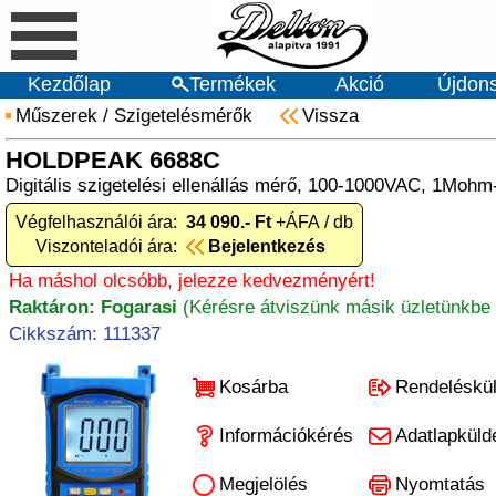
Kezdőlap
Termékek
Akció
Újdon
Műszerek
/
Szigetelésmérők
Vissza
HOLDPEAK 6688C
Digitális szigetelési ellenállás mérő, 100-1000VAC, 1Moh
Végfelhasználói ára:
34 090.- Ft
+ÁFA / db
Viszonteladói ára:
Bejelentkezés
Ha máshol olcsóbb, jelezze kedvezményért!
Raktáron: Fogarasi
(Kérésre átviszünk másik üzletünkbe 
Cikkszám: 111337
Kosárba
Rendeléskü
Információkérés
Adatlapküld
Megjelölés
Nyomtatás