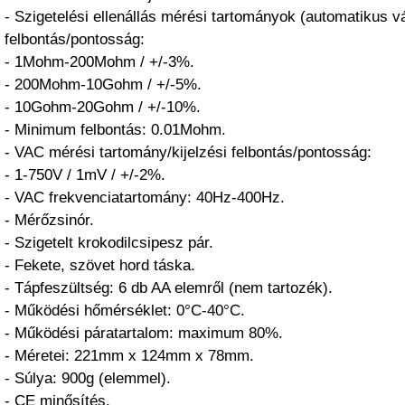
- Szigetelési ellenállás mérési tartományok (automatikus vál
felbontás/pontosság:
- 1Mohm-200Mohm / +/-3%.
- 200Mohm-10Gohm / +/-5%.
- 10Gohm-20Gohm / +/-10%.
- Minimum felbontás: 0.01Mohm.
- VAC mérési tartomány/kijelzési felbontás/pontosság:
- 1-750V / 1mV / +/-2%.
- VAC frekvenciatartomány: 40Hz-400Hz.
- Mérőzsinór.
- Szigetelt krokodilcsipesz pár.
- Fekete, szövet hord táska.
- Tápfeszültség: 6 db AA elemről (nem tartozék).
- Működési hőmérséklet: 0°C-40°C.
- Működési páratartalom: maximum 80%.
- Méretei: 221mm x 124mm x 78mm.
- Súlya: 900g (elemmel).
- CE minősítés.