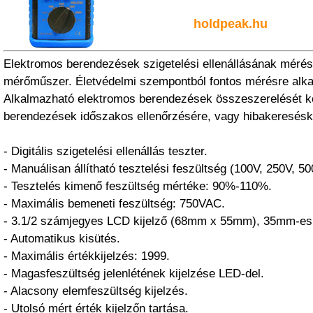
holdpeak.hu
Elektromos berendezések szigetelési ellenállásának mérésér
mérőműszer. Életvédelmi szempontból fontos mérésre alk
Alkalmazható elektromos berendezések összeszerelését k
berendezések időszakos ellenőrzésére, vagy hibakeresésk
- Digitális szigetelési ellenállás teszter.
- Manuálisan állítható tesztelési feszültség (100V, 250V, 5
- Tesztelés kimenő feszültség mértéke: 90%-110%.
- Maximális bemeneti feszültség: 750VAC.
- 3.1/2 számjegyes LCD kijelző (68mm x 55mm), 35mm-es
- Automatikus kisütés.
- Maximális értékkijelzés: 1999.
- Magasfeszültség jelenlétének kijelzése LED-del.
- Alacsony elemfeszültség kijelzés.
- Utolsó mért érték kijelzőn tartása.