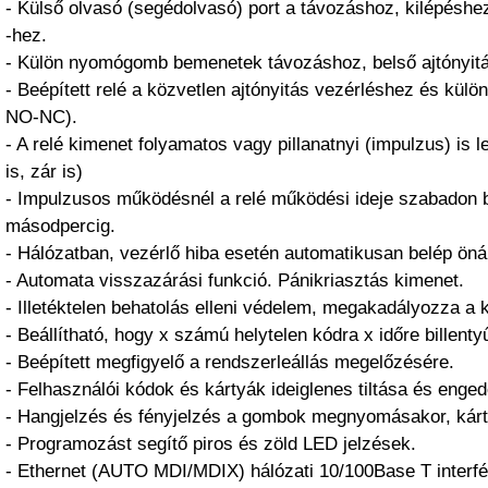
- Külső olvasó (segédolvasó) port a távozáshoz, kilépéshe
-hez.
- Külön nyomógomb bemenetek távozáshoz, belső ajtónyitá
- Beépített relé a közvetlen ajtónyitás vezérléshez és kül
NO-NC).
- A relé kimenet folyamatos vagy pillanatnyi (impulzus) is 
is, zár is)
- Impulzusos működésnél a relé működési ideje szabadon b
másodpercig.
- Hálózatban, vezérlő hiba esetén automatikusan belép öná
- Automata visszazárási funkció. Pánikriasztás kimenet.
- Illetéktelen behatolás elleni védelem, megakadályozza a 
- Beállítható, hogy x számú helytelen kódra x időre billenty
- Beépített megfigyelő a rendszerleállás megelőzésére.
- Felhasználói kódok és kártyák ideiglenes tiltása és enge
- Hangjelzés és fényjelzés a gombok megnyomásakor, kárt
- Programozást segítő piros és zöld LED jelzések.
- Ethernet (AUTO MDI/MDIX) hálózati 10/100Base T interfé