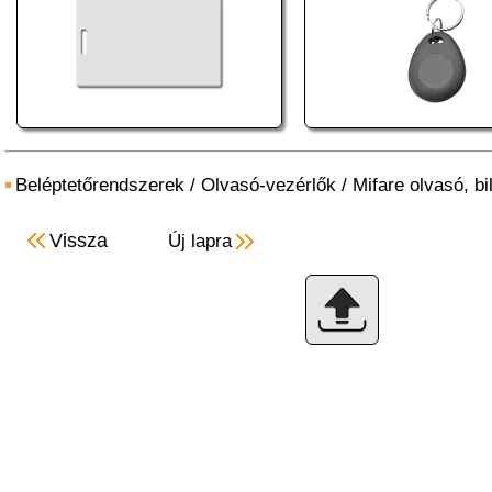
Beléptetőrendszerek
/
Olvasó-vezérlők
/
Mifare olvasó, bi
Vissza
Új lapra