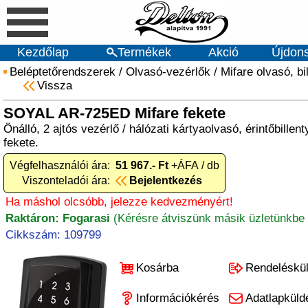
Kezdőlap
Termékek
Akció
Újdon
Beléptetőrendszerek
/
Olvasó-vezérlők
/
Mifare olvasó, bi
Vissza
SOYAL AR-725ED Mifare fekete
Önálló, 2 ajtós vezérlő / hálózati kártyaolvasó, érintőbillen
fekete.
Végfelhasználói ára:
51 967.- Ft
+ÁFA / db
Viszonteladói ára:
Bejelentkezés
Ha máshol olcsóbb, jelezze kedvezményért!
Raktáron: Fogarasi
(Kérésre átviszünk másik üzletünkbe 
Cikkszám: 109799
Kosárba
Rendeléskü
Információkérés
Adatlapküld