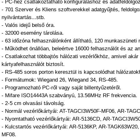
- PC-hez csatlakoztatható konfiguráláshoz és adatfeldolgo
- 701 Szerver és Kliens szoftverekkel adatgyűjtés, feldolg
nyilvántartás...stb.
- Valós idejű belső óra.
- 32000 esemény tárolása.
- 63 időzóna felhasználónként állítható, 120 munkaszüneti 
- Működhet önállóan, beleértve 16000 felhasználót és az an
- Csatlakozhat többajtós hálózati vezérlőkhöz, amivel akár
kártyafelhasználót biztosít.
- RS-485 soros porton keresztül is kapcsolódhat hálózatok
- Formátumok: Wiegand 26, Wiegand 34, RS-485.
- Programozható PC-ről vagy saját billentyűzetéről.
- Mifare ISO14443A szabványú, 13.56MHz RF frekvencia.
- 2-5 cm olvasási távolság.
- Normál vezérlőkártyái: AT-TAGCI3W50F-MF06, AR-TAG
- Nyomtatható vezérlőkártyái: AR-5136CD, AR-TAGCI3W5
- Kulcstartós vezérlőkártyái: AR-5136KP, AR-TAGK63W2
MF08.