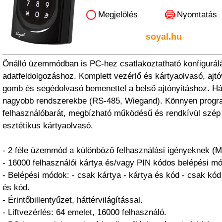
Megjelölés
Nyomtatás
soyal.hu
Önálló üzemmódban is PC-hez csatlakoztatható konfigurál
adatfeldolgozáshoz. Komplett vezérlő és kártyaolvasó, ajtó
gomb és segédolvasó bemenettel a belső ajtónyitáshoz. Há
nagyobb rendszerekbe (RS-485, Wiegand). Könnyen progr
felhasználóbarát, megbízható működésű és rendkívül szép
esztétikus kártyaolvasó.
- 2 féle üzemmód a különböző felhasználási igényeknek (M
- 16000 felhasználói kártya és/vagy PIN kódos belépési mó
- Belépési módok: - csak kártya - kártya és kód - csak kód
és kód.
- Érintőbillentyűzet, háttérvilágítással.
- Liftvezérlés: 64 emelet, 16000 felhasználó.