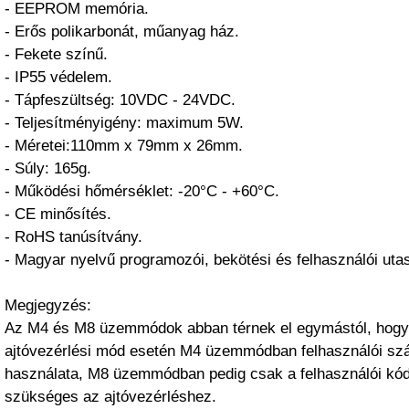
- EEPROM memória.
- Erős polikarbonát, műanyag ház.
- Fekete színű.
- IP55 védelem.
- Tápfeszültség: 10VDC - 24VDC.
- Teljesítményigény: maximum 5W.
- Méretei:110mm x 79mm x 26mm.
- Súly: 165g.
- Működési hőmérséklet: -20°C - +60°C.
- CE minősítés.
- RoHS tanúsítvány.
- Magyar nyelvű programozói, bekötési és felhasználói utas
Megjegyzés:
Az M4 és M8 üzemmódok abban térnek el egymástól, hogy
ajtóvezérlési mód esetén M4 üzemmódban felhasználói szá
használata, M8 üzemmódban pedig csak a felhasználói kód
szükséges az ajtóvezérléshez.