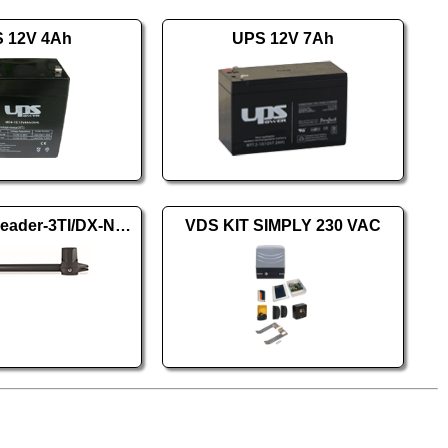
 12V 4Ah
UPS 12V 7Ah
PROTECO Leader-3TI/DX-New jobbos
VDS KIT SIMPLY 230 VAC