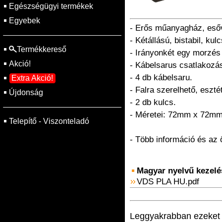
Egészségügyi termékek
Egyebek
- Erős műanyagház, esőv
- Kétállású, bistabil, ku
Termékkereső
- Irányonkét egy morzé
Akció!
- Kábelsarus csatlakozá
- 4 db kábelsaru.
Extra Akció!
- Falra szerelhető, esztét
Újdonság
- 2 db kulcs.
- Méretei: 72mm x 72m
Telepítő - Viszonteladó
- Több információ és az
Magyar nyelvű kezelési
VDS PLA HU.pdf
Leggyakrabban ezeket v