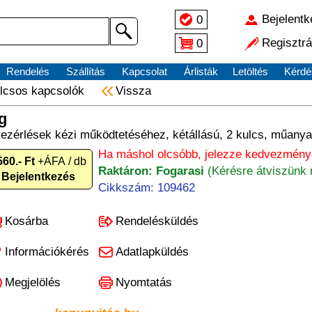
Bejelent
0
Regisztrá
0
Rendelés
Szállítás
Kapcsolat
Árlisták
Letöltés
Kérdé
lcsos kapcsolók
Vissza
g
ezérlések kézi működtetéséhez, kétállású, 2 kulcs, műanya
Ha máshol olcsóbb, jelezze kedvezményé
560.- Ft
+ÁFA / db
Raktáron: Fogarasi
(Kérésre átviszünk 
Bejelentkezés
Cikkszám: 109462
Kosárba
Rendelésküldés
Információkérés
Adatlapküldés
Megjelölés
Nyomtatás