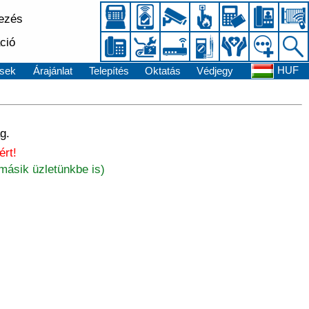
kezés
ció
HUF
sek
Árajánlat
Telepítés
Oktatás
Védjegy
g.
rt!
másik üzletünkbe is)