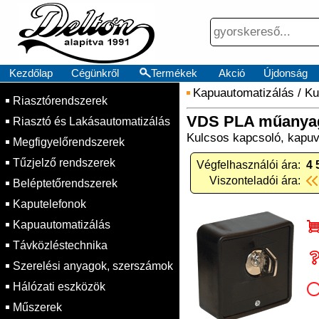
Kezdőlap
Cégünkről
Termékek
Akció
Újdonság
Kapuautomatizálás
/
Ku
Riasztórendszerek
VDS PLA műanya
Riasztó és Lakásautomatizálás
Kulcsos kapcsoló, kapuv
Megfigyelőrendszerek
Tűzjelző rendszerek
Végfelhasználói ára:
4 
Viszonteladói ára:
Beléptetőrendszerek
Kaputelefonok
Kapuautomatizálás
Távközléstechnika
Szerelési anyagok, szerszámok
Hálózati eszközök
Műszerek