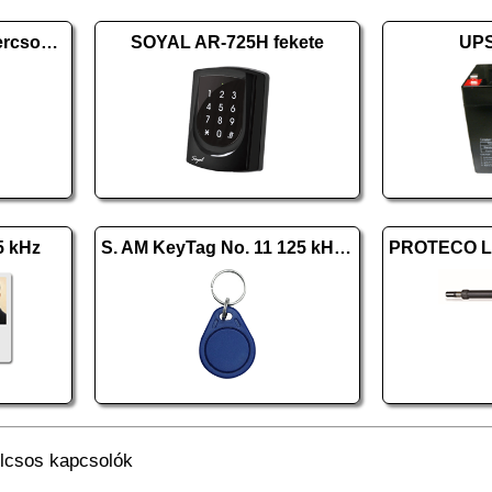
SOYAL AR-701 szoftvercsomag 10.2
SOYAL AR-725H fekete
UPS
5 kHz
S. AM KeyTag No. 11 125 kHz kék
lcsos kapcsolók