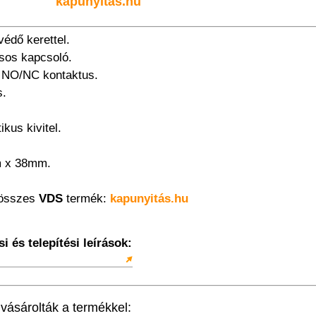
kapunyitás.hu
édő kerettel.
lcsos kapcsoló.
s NO/NC kontaktus.
s.
ikus kivitel.
m x 38mm.
 összes
VDS
termék:
kapunyitás.hu
 és telepítési leírások:
ásárolták a termékkel: