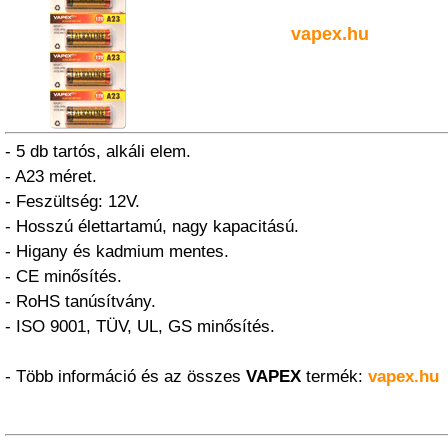
vapex.hu
- 5 db tartós, alkáli elem.
- A23 méret.
- Feszültség: 12V.
- Hosszú élettartamú, nagy kapacitású.
- Higany és kadmium mentes.
- CE minősítés.
- RoHS tanúsítvány.
- ISO 9001, TÜV, UL, GS minősítés.
- Több információ és az összes
VAPEX
termék:
vapex.hu