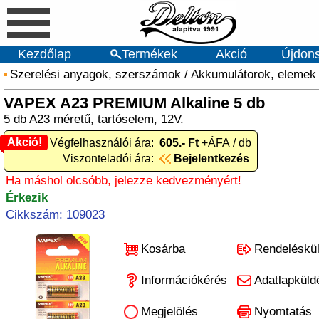
Kezdőlap
Termékek
Akció
Újdon
Szerelési anyagok, szerszámok
/
Akkumulátorok, elemek
VAPEX A23 PREMIUM Alkaline 5 db
5 db A23 méretű, tartóselem, 12V.
Akció!
Akció! Végfelhasználói ára:
605.- Ft
+ÁFA / db
Viszonteladói ára:
Bejelentkezés
Ha máshol olcsóbb, jelezze kedvezményért!
Érkezik
Cikkszám: 109023
Kosárba
Rendeléskü
Információkérés
Adatlapküld
Megjelölés
Nyomtatás