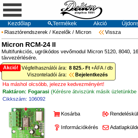
Kezdőlap
Termékek
Akció
Újdon
Riasztórendszerek
/
Kezelők
/
Micron
Vissza
Micron RCM-24 II
Multifunkciós, ugrókódos vevőmodul Micron 5120, 8040, 1
távvezérlésére.
Akció!
Akció! Végfelhasználói ára:
8 825.- Ft
+ÁFA / db
Viszonteladói ára:
Bejelentkezés
Ha máshol olcsóbb, jelezze kedvezményért!
Raktáron: Fogarasi
(Kérésre átviszünk másik üzletünkbe 
Cikkszám: 106092
Kosárba
Rendeléskü
Információkérés
Adatlapküld