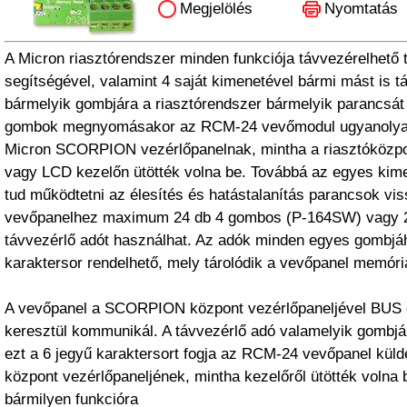
Megjelölés
Nyomtatás
A Micron riasztórendszer minden funkciója távvezérelhető 
segítségével, valamint 4 saját kimenetével bármi mást is t
bármelyik gombjára a riasztórendszer bármelyik parancsát
gombok megnyomásakor az RCM-24 vevőmodul ugyanolyan
Micron SCORPION vezérlőpanelnak, mintha a riasztóközp
vagy LCD kezelőn ütötték volna be. Továbbá az egyes kime
tud működtetni az élesítés és hatástalanítás parancsok vi
vevőpanelhez maximum 24 db 4 gombos (P-164SW) vagy
távvezérlő adót használhat. Az adók minden egyes gombjá
karaktersor rendelhető, mely tárolódik a vevőpanel memóri
A vevőpanel a SCORPION központ vezérlőpaneljével BUS 
keresztül kommunikál. A távvezérlő adó valamelyik gomb
ezt a 6 jegyű karaktersort fogja az RCM-24 vevőpanel kü
központ vezérlőpaneljének, mintha kezelőről ütötték volna b
bármilyen funkcióra