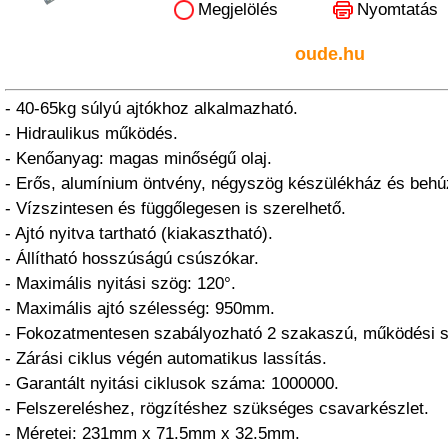
Megjelölés
Nyomtatás
oude.hu
- 40-65kg súlyú ajtókhoz alkalmazható.
- Hidraulikus működés.
- Kenőanyag: magas minőségű olaj.
- Erős, alumínium öntvény, négyszög készülékház és behú
- Vízszintesen és függőlegesen is szerelhető.
- Ajtó nyitva tartható (kiakasztható).
- Állítható hosszúságú csúszókar.
- Maximális nyitási szög: 120°.
- Maximális ajtó szélesség: 950mm.
- Fokozatmentesen szabályozható 2 szakaszú, működési 
- Zárási ciklus végén automatikus lassítás.
- Garantált nyitási ciklusok száma: 1000000.
- Felszereléshez, rögzítéshez szükséges csavarkészlet.
- Méretei: 231mm x 71.5mm x 32.5mm.