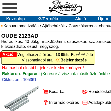
Kezdőlap
Termékek
Akció
Újdon
Kapuautomatizálás
/
Ajtóbehúzók
/
Csúszókaros ajtóbehú
OUDE 2123AD
Hidraulikus, 40-65kg, max.950mm, csúszókar, szab.működ
kiakasztható, ezüst, négyszög.
Akció!
Akció! Végfelhasználói ára:
13 055.- Ft
+ÁFA / db
Viszonteladói ára:
Bejelentkezés
Ha máshol olcsóbb, jelezze kedvezményért!
Raktáron: Fogarasi
(Kérésre átviszünk másik üzletünkbe 
Cikkszám: 105361
Kosárba
Rendeléskü
Információkérés
Adatlapküld