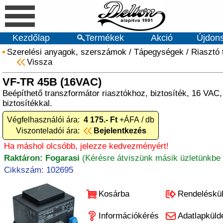
Kezdőlap
Termékek
Akció
Újdon
Szerelési anyagok, szerszámok
/
Tápegységek
/
Riasztó
Vissza
VF-TR 45B (16VAC)
Beépíthető transzformátor riasztókhoz, biztosíték, 16 VAC, 
biztosítékkal.
Végfelhasználói ára:
4 175.- Ft
+ÁFA / db
Viszonteladói ára:
Bejelentkezés
Ha máshol olcsóbb, jelezze kedvezményért!
Raktáron: Fogarasi
(Kérésre átviszünk másik üzletünkbe 
Cikkszám: 102695
Kosárba
Rendeléskü
Információkérés
Adatlapküld