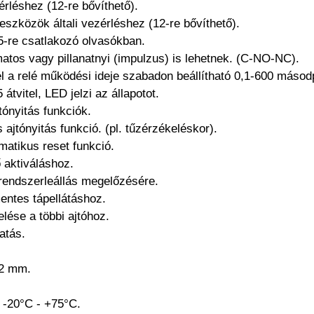
zérléshez (12-re bővíthető).
eszközök általi vezérléshez (12-re bővíthető).
85-re csatlakozó olvasókban.
matos vagy pillanatnyi (impulzus) is lehetnek. (C-NO-NC).
 a relé működési ideje szabadon beállítható 0,1-600 másodp
átvitel, LED jelzi az állapotot.
tónyitás funkciók.
ajtónyitás funkció. (pl. tűzérzékeléskor).
matikus reset funkció.
ő aktiváláshoz.
 rendszerleállás megelőzésére.
entes tápellátáshoz.
lése a többi ajtóhoz.
atás.
62 mm.
 -20°C - +75°C.