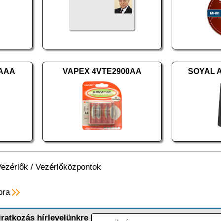
0AAA
VAPEX 4VTE2900AA
SOYAL A
Vezérlők
/
Vezérlőközpontok
pra
iratkozás hírlevelünkre