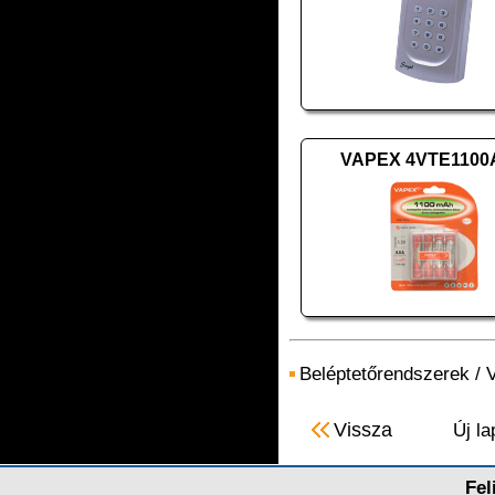
VAPEX 4VTE110
Beléptetőrendszerek
/
Vissza
Új la
Fel