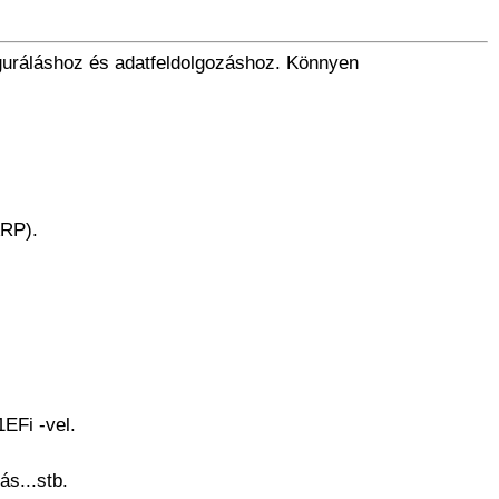
iguráláshoz és adatfeldolgozáshoz. Könnyen
ARP).
EFi -vel.
ás...stb.