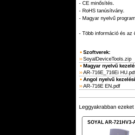
- CE minősítés.
- RoHS tanúsítvány.
- Magyar nyelvű programo
- Több információ és az
Szoftverek:
SoyalDeviceTools.zip
Magyar nyelvű kezelési
AR-716E_716Ei HU.pd
Angol nyelvű kezelési 
AR-716E EN.pdf
Leggyakrabban ezeket v
SOYAL AR-721HV3-A