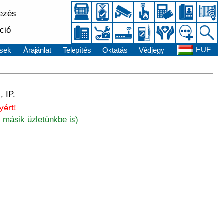
kezés
ció
HUF
sek
Árajánlat
Telepítés
Oktatás
Védjegy
, IP.
yért!
 másik üzletünkbe is)