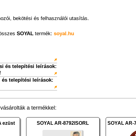
zói, bekötési és felhasználói utasítás.
 összes
SOYAL
termék:
soyal.hu
 és telepítési leírások:
f
és telepítési leírások:
ásárolták a termékkel:
 ezüst
SOYAL AR-8792ISORL