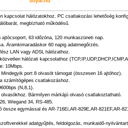
soyal.hu
en kapcsolat hálózatokhoz. PC csatlakozási lehetőség konf
nálóbarát, megbízható működésű.
5 ajtócsoport, 63 időzóna, 120 munkaszüneti nap.
ása. Áramkimaradáskor 60 napig adatmegőrzés.
erfész LAN vagy ADSL hálózathoz.
rt közvetlen hálózati kapcsolathoz (TCP,IP,UDP,DHCP,ICMP,
ge: 10Mbps.
 Mindegyik port 8 olvasót támogat (összesen 16 ajtóhoz).
 a számítógépes csatlakozáshoz.
9600bps (N,8,1).
 olvasókhoz. Bármilyen márkájú olvasó csatlakoztatható.
26, Wiegand 34, RS-485.
tó össze egymással és AR-716Ei,AR-829E,AR-821EF,AR-821
szoftverekkel adatgyűjtés, feldolgozás, munkaidő-nyilvántart