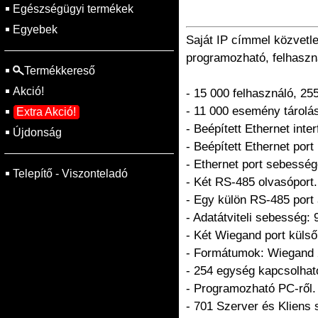
Egészségügyi termékek
Egyebek
Saját IP címmel közvetl
programozható, felhasz
Termékkereső
Akció!
- 15 000 felhasználó, 25
- 11 000 esemény tárol
Extra Akció!
- Beépített Ethernet int
Újdonság
- Beépített Ethernet po
- Ethernet port sebessé
Telepítő - Viszonteladó
- Két RS-485 olvasóport.
- Egy külön RS-485 port
- Adatátviteli sebesség: 
- Két Wiegand port külső
- Formátumok: Wiegand 
- 254 egység kapcsolha
- Programozható PC-ről.
- 701 Szerver és Kliens 