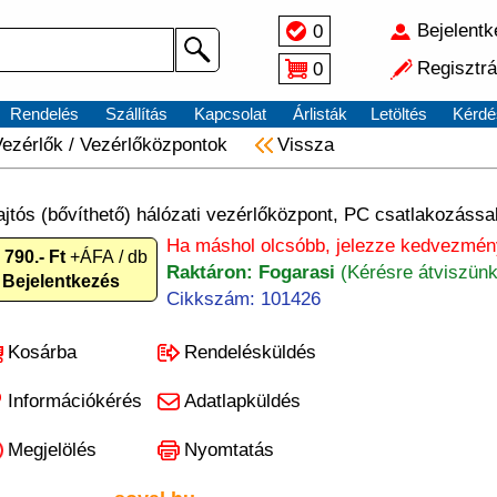
Bejelent
0
Regisztrá
0
Rendelés
Szállítás
Kapcsolat
Árlisták
Letöltés
Kérdé
Vezérlők
/
Vezérlőközpontok
Vissza
ajtós (bővíthető) hálózati vezérlőközpont, PC csatlakozással
Ha máshol olcsóbb, jelezze kedvezmén
 790.- Ft
+ÁFA / db
Raktáron: Fogarasi
(Kérésre átviszünk
Bejelentkezés
Cikkszám: 101426
Kosárba
Rendelésküldés
Információkérés
Adatlapküldés
Megjelölés
Nyomtatás