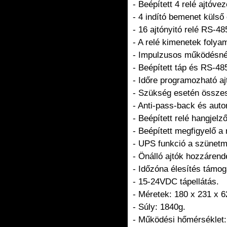
- Beépített 4 relé ajtóve
- 4 indító bemenet külső 
- 16 ajtónyitó relé RS-4
- A relé kimenetek folya
- Impulzusos működésnél
- Beépített táp és RS-485 
- Időre programozható aj
- Szükség esetén összes 
- Anti-pass-back és auto
- Beépített relé hangjelz
- Beépített megfigyelő a
- UPS funkció a szünetm
- Önálló ajtók hozzárende
- Időzóna élesítés támog
- 15-24VDC tápellátás.
- Méretek: 180 x 231 x 
- Súly: 1840g.
- Működési hőmérséklet: