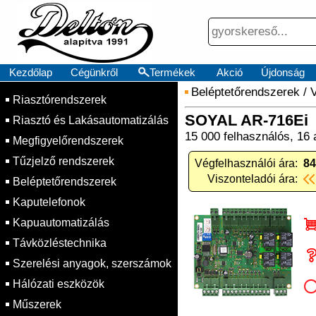
Kezdőlap
Cégünkről
Termékek
Akció
Újdonság
Beléptetőrendszerek
/
Riasztórendszerek
SOYAL AR-716Ei
Riasztó és Lakásautomatizálás
15 000 felhasználós, 16 
Megfigyelőrendszerek
Tűzjelző rendszerek
Végfelhasználói ára:
84
Viszonteladói ára:
Beléptetőrendszerek
Kaputelefonok
Kapuautomatizálás
Távközléstechnika
Szerelési anyagok, szerszámok
Hálózati eszközök
Műszerek