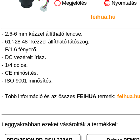
Megjelölés
Nyomtatás
feihua.hu
- 2,6-6 mm kézzel állítható lencse.
- 61°-28.48° kézzel állítható látószög.
- F/1.6 fényerő.
- DC vezérelt írisz.
- 1/4 colos.
- CE minősítés.
- ISO 9001 minősítés.
- Több információ és az összes
FEIHUA
termék:
feihua.h
Leggyakrabban ezeket vásárolták a termékkel: