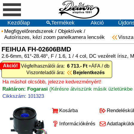
Kezdőlap
Termékek
Akció
Újdon
Megfigyelőrendszerek
/
Objektívek
/
Autoíriszes, kézi zoom panelkamera lencsék
Vissza
FEIHUA FH-02606BMD
2.6-6mm, 61°-28.48°, F / 1.6, 1 / 4 col, DC vezérelt írisz, 
Akció!
Akció! Végfelhasználói ára:
6 713.- Ft
+ÁFA / db
Viszonteladói ára:
Bejelentkezés
Ha máshol olcsóbb, jelezze kedvezményért!
Raktáron: Fogarasi
(Kérésre átviszünk másik üzletünkbe 
Cikkszám: 101323
Kosárba
Rendeléskü
Információkérés
Adatlapküld