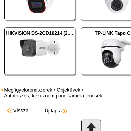
HIKVISION DS-2CD1021-I (2.8mm) (F)
TP-LINK Tapo C
Megfigyelőrendszerek
/
Objektívek
/
Autoíriszes, kézi zoom panelkamera lencsék
Vissza
Új lapra