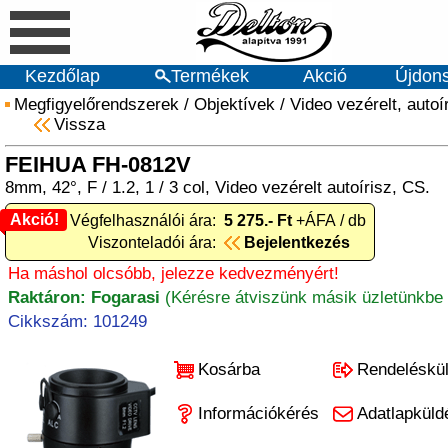
Kezdőlap
Termékek
Akció
Újdon
Megfigyelőrendszerek
/
Objektívek
/
Video vezérelt, autoí
Vissza
FEIHUA FH-0812V
8mm, 42°, F / 1.2, 1 / 3 col, Video vezérelt autoírisz, CS.
Akció!
Akció! Végfelhasználói ára:
5 275.- Ft
+ÁFA / db
Viszonteladói ára:
Bejelentkezés
Ha máshol olcsóbb, jelezze kedvezményért!
Raktáron: Fogarasi
(Kérésre átviszünk másik üzletünkbe 
Cikkszám: 101249
Kosárba
Rendeléskü
Információkérés
Adatlapküld