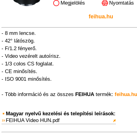
Megjelölés
Nyomtatás
feihua.hu
- 8 mm lencse.
- 42° látószög.
- F/1.2 fényerő.
- Video vezérelt autoírisz.
- 1/3 colos CS foglalat.
- CE minősítés.
- ISO 9001 minősítés.
- Több információ és az összes
FEIHUA
termék:
feihua.h
Magyar nyelvű kezelési és telepítési leírások:
FEIHUA Video HUN.pdf