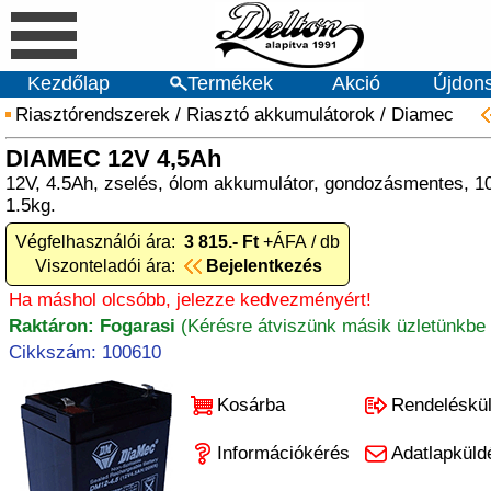
Kezdőlap
Termékek
Akció
Újdon
Riasztórendszerek
/
Riasztó akkumulátorok
/
Diamec
DIAMEC 12V 4,5Ah
12V, 4.5Ah, zselés, ólom akkumulátor, gondozásmentes, 
1.5kg.
Végfelhasználói ára:
3 815.- Ft
+ÁFA / db
Viszonteladói ára:
Bejelentkezés
Ha máshol olcsóbb, jelezze kedvezményért!
Raktáron: Fogarasi
(Kérésre átviszünk másik üzletünkbe 
Cikkszám: 100610
Kosárba
Rendeléskü
Információkérés
Adatlapküld