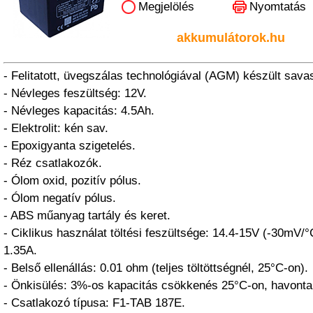
Megjelölés
Nyomtatás
akkumulátorok.hu
- Felitatott, üvegszálas technológiával (AGM) készült sava
- Névleges feszültség: 12V.
- Névleges kapacitás: 4.5Ah.
- Elektrolit: kén sav.
- Epoxigyanta szigetelés.
- Réz csatlakozók.
- Ólom oxid, pozitív pólus.
- Ólom negatív pólus.
- ABS műanyag tartály és keret.
- Ciklikus használat töltési feszültsége: 14.4-15V (-30mV/
1.35A.
- Belső ellenállás: 0.01 ohm (teljes töltöttségnél, 25°C-on).
- Önkisülés: 3%-os kapacitás csökkenés 25°C-on, havonta
- Csatlakozó típusa: F1-TAB 187E.