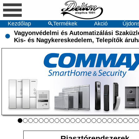
Kezdőlap
Termékek
Akció
Újdon
Vagyonvédelmi és Automatizálási Szaküzl
Kis- és Nagykereskedelem, Telepítők áruh
Riasztórendszerek