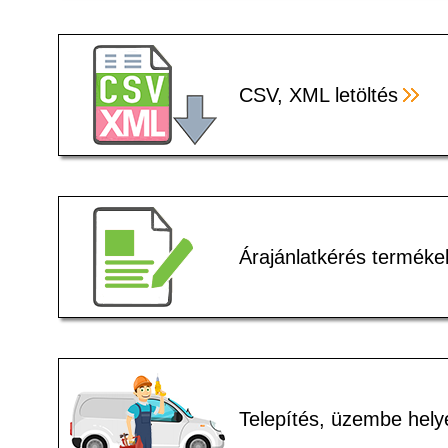
CSV, XML letöltés
Árajánlatkérés terméke
Telepítés, üzembe hely