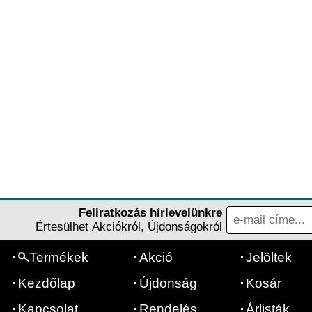
Feliratkozás hírlevelünkre
Értesülhet Akciókról, Újdonságokról
Termékek
Akció
Jelöltek
Kezdőlap
Újdonság
Kosár
Kapcsolat
Rendelés
Árlisták