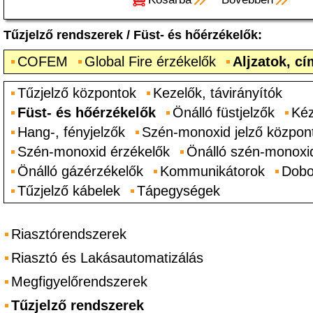
Tűzjelző rendszerek
/
Füst- és hőérzékelők
:
COFEM
Global Fire érzékelők
Aljzatok, c
Tűzjelző központok
Kezelők, távirányítók
Füst- és hőérzékelők
Önálló füstjelzők
Kéz
Hang-, fényjelzők
Szén-monoxid jelző közpon
Szén-monoxid érzékelők
Önálló szén-monoxid
Önálló gázérzékelők
Kommunikátorok
Dobo
Tűzjelző kábelek
Tápegységek
Riasztórendszerek
Riasztó és Lakásautomatizálás
Megfigyelőrendszerek
Tűzjelző rendszerek