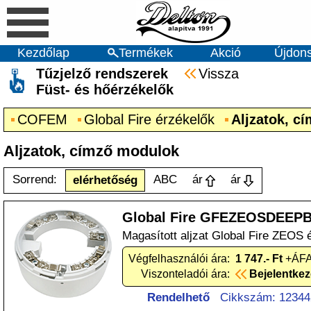
Kezdőlap
Termékek
Akció
Újdon
Tűzjelző rendszerek
Vissza
Füst- és hőérzékelők
COFEM
Global Fire érzékelők
Aljzatok, c
Aljzatok, címző modulok
Sorrend:
ABC
ár
ár
elérhetőség
Global Fire GFEZEOSDEEP
Magasított aljzat Global Fire ZEOS 
Végfelhasználói ára:
1 747.- Ft
+ÁFA
Viszonteladói ára:
Bejelentke
Rendelhető
Cikkszám: 12344