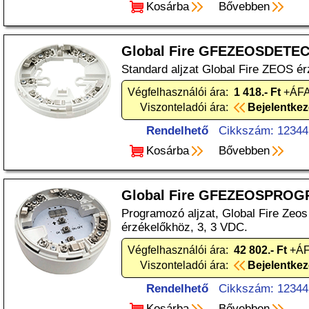
Kosárba
Bővebben
Global Fire GFEZEOSDET
Standard aljzat Global Fire ZEOS é
Végfelhasználói ára:
1 418.- Ft
+ÁFA
Viszonteladói ára:
Bejelentke
Rendelhető
Cikkszám: 12344
Kosárba
Bővebben
Global Fire GFEZEOSPRO
Programozó aljzat, Global Fire Zeo
érzékelőkhöz, 3, 3 VDC.
Végfelhasználói ára:
42 802.- Ft
+ÁF
Viszonteladói ára:
Bejelentke
Rendelhető
Cikkszám: 12344
Kosárba
Bővebben