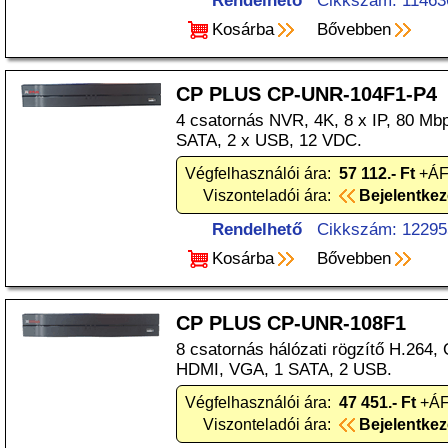
Rendelhető
Cikkszám: 11463
Kosárba
Bővebben
CP PLUS CP-UNR-104F1-P4
4 csatornás NVR, 4K, 8 x IP, 80 M
SATA, 2 x USB, 12 VDC.
Végfelhasználói ára:
57 112.- Ft
+ÁFA
Viszonteladói ára:
Bejelentke
Rendelhető
Cikkszám: 12295
Kosárba
Bővebben
CP PLUS CP-UNR-108F1
8 csatornás hálózati rögzítő H.264,
HDMI, VGA, 1 SATA, 2 USB.
Végfelhasználói ára:
47 451.- Ft
+ÁF
Viszonteladói ára:
Bejelentke