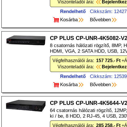
Viszonteladói ára:
Bejelentke
Rendelhető
Cikkszám: 12427
Kosárba
Bővebben
CP PLUS CP-UNR-4K5082-V
8 csatornás hálózati rögzítő, 8MP, 
HDMI, VGA, 2 SATA HDD, USB, 1
Végfelhasználói ára:
157 725.- Ft
+Á
Viszonteladói ára:
Bejelentke
Rendelhető
Cikkszám: 12539
Kosárba
Bővebben
CP PLUS CP-UNR-4K5644-V
64 csatornás hálózati rögzítő, 12MP
ki / be, 8 HDD, 2 RJ-45, 4 USB, 23
Végfelhasználói ára:
285 258.- Ft
+Á