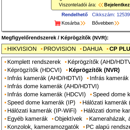
Viszonteladói ára:
Bejelentke
Rendelhető
Cikkszám: 12539
Kosárba
Bővebben
Megfigyelőrendszerek
/
Képrögzítők (NVR)
:
HIKVISION
PROVISION
DAHUA
CP PL
Komplett rendszerek
Képrögzítők (AHD/HDTV
Képrögzítők (HDCVI)
Képrögzítők (NVR)
Infrás kamerák (AHD/HDTVI)
Infrás kamerák
Infrás dome kamerák (AHD/HDTVI)
Infrás dome kamerák (HDCVI)
Speed dome 
Speed dome kamerák (IP)
Hálózati kamerák 
Hálózati kamerák (IP-WiFi)
Hálózati dome ka
Egyéb kamerák
Objektívek
Kameraházak, 
Konzolok, kameramozgatók
PC alapú rendsz