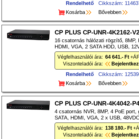
Rendelhető
Cikkszám: 11463
Kosárba
Bővebben
CP PLUS CP-UNR-4K2162-V
16 csatornás hálózati rögzítő, 8MP,
HDMI, VGA, 2 SATA HDD, USB, 1
Végfelhasználói ára:
64 641.- Ft
+ÁF
Viszonteladói ára:
Bejelentke
Rendelhető
Cikkszám: 12539
Kosárba
Bővebben
CP PLUS CP-UNR-4K4042-P
4 csatornás NVR, 8MP, 4 PoE port, g
SATA, HDMI, VGA, 2 x USB, 48VDC
Végfelhasználói ára:
138 180.- Ft
+Á
Viszonteladói ára:
Bejelentke