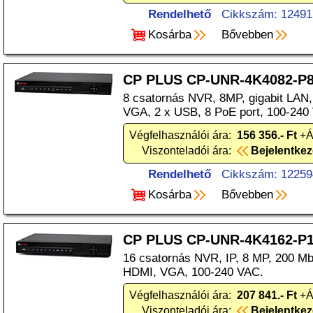
Rendelhető
Cikkszám: 12491
Kosárba
Bővebben
CP PLUS CP-UNR-4K4082-P
8 csatornás NVR, 8MP, gigabit LAN
VGA, 2 x USB, 8 PoE port, 100-240
Végfelhasználói ára:
156 356.- Ft
+Á
Viszonteladói ára:
Bejelentke
Rendelhető
Cikkszám: 12259
Kosárba
Bővebben
CP PLUS CP-UNR-4K4162-P
16 csatornás NVR, IP, 8 MP, 200 M
HDMI, VGA, 100-240 VAC.
Végfelhasználói ára:
207 841.- Ft
+Á
Viszonteladói ára:
Bejelentke