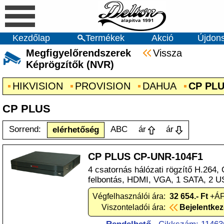
Kezdőlap
Termékek
Akció
Újdon
Megfigyelőrendszerek
Vissza
Képrögzítők (NVR)
HIKVISION
PROVISION
DAHUA
CP PL
CP PLUS
Sorrend:
ABC
ár
ár
elérhetőség
CP PLUS CP-UNR-104F1
4 csatornás hálózati rögzítő H.264,
felbontás, HDMI, VGA, 1 SATA, 2 U
Végfelhasználói ára:
32 654.- Ft
+ÁF
Viszonteladói ára:
Bejelentke