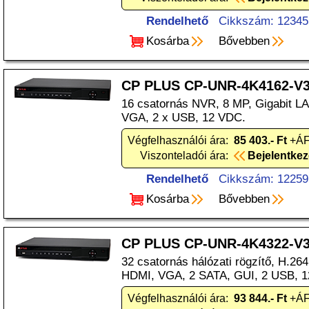
Rendelhető
Cikkszám: 12345
Kosárba
Bővebben
CP PLUS CP-UNR-4K4162-V
16 csatornás NVR, 8 MP, Gigabit L
VGA, 2 x USB, 12 VDC.
Végfelhasználói ára:
85 403.- Ft
+ÁF
Viszonteladói ára:
Bejelentke
Rendelhető
Cikkszám: 12259
Kosárba
Bővebben
CP PLUS CP-UNR-4K4322-V
32 csatornás hálózati rögzítő, H.264
HDMI, VGA, 2 SATA, GUI, 2 USB, 
Végfelhasználói ára:
93 844.- Ft
+ÁF