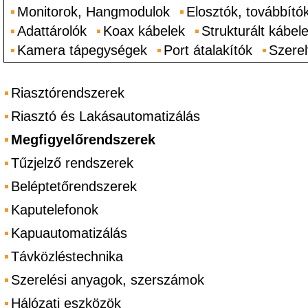
Monitorok, Hangmodulok
Elosztók, továbbító
Adattárolók
Koax kábelek
Strukturált kábel
Kamera tápegységek
Port átalakítók
Szere
Riasztórendszerek
Riasztó és Lakásautomatizálás
Megfigyelőrendszerek
Tűzjelző rendszerek
Beléptetőrendszerek
Kaputelefonok
Kapuautomatizálás
Távközléstechnika
Szerelési anyagok, szerszámok
Hálózati eszközök