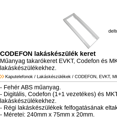
delt
CODEFON lakáskészülék keret
Műanyag takarókeret EVKT, Codefon és M
lakáskészülékekhez.
Kaputelefonok
/
Lakáskészülékek
/
CODEFON, EVKT, M
- Fehér ABS műanyag.
- Digitális, Codefon (1+1 vezetékes) és MK
lakáskészülékekhez.
- Régi lakáskészülékek felfogatásának elta
- Méretei: 240mm x 75mm x 20mm.