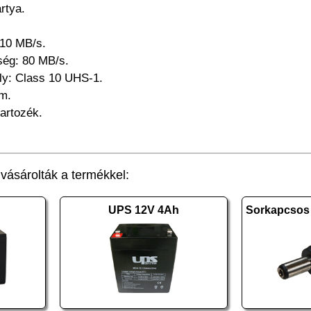
rtya.
: 10 MB/s.
sség: 80 MB/s.
ály: Class 10 UHS-1.
mm.
artozék.
ásárolták a termékkel:
UPS 12V 4Ah