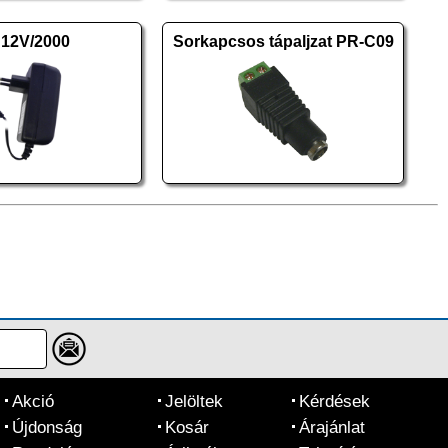
12V/2000
Sorkapcsos tápaljzat PR-C09
Akció
Jelöltek
Kérdések
Újdonság
Kosár
Árajánlat