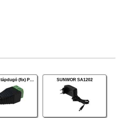
Sorkapcsos tápdugó (fix) PR-C08
SUNWOR SA1202