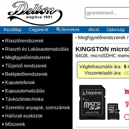
Kezdőlap
Cégünkről
Termékek
Akció
Újdonság
Megfigyelőrendszerek
Riasztórendszerek
KINGSTON micro
Riasztó és Lakásautomatizálás
64GB, microSDHC memóri
Megfigyelőrendszerek
Tűzjelző rendszerek
Végfelhasználói ára:
8 
Viszonteladói ára:
Beléptetőrendszerek
Kaputelefonok
Kapuautomatizálás
Távközléstechnika
Szerelési anyagok, szerszámok
Hálózati eszközök
Műszerek