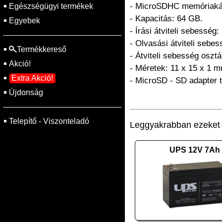
- MicroSDHC memóriaká
Egészségügyi termékek
- Kapacitás: 64 GB.
Egyebek
- Írási átviteli sebesség
- Olvasási átviteli sebe
Termékkereső
- Átviteli sebesség oszt
Akció!
- Méretek: 11 x 15 x 1 
Extra Akció!
- MicroSD - SD adapter t
Újdonság
Telepítő - Viszonteladó
Leggyakrabban ezeket v
UPS 12V 7Ah