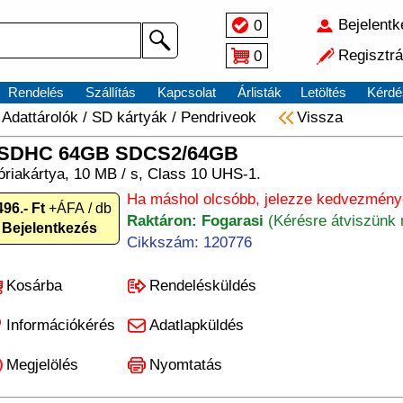
Bejelent
0
Regisztrá
0
Rendelés
Szállítás
Kapcsolat
Árlisták
Letöltés
Kérdé
/
Adattárolók
/
SD kártyák / Pendriveok
Vissza
SDHC 64GB SDCS2/64GB
akártya, 10 MB / s, Class 10 UHS-1.
Ha máshol olcsóbb, jelezze kedvezményé
496.- Ft
+ÁFA / db
Raktáron: Fogarasi
(Kérésre átviszünk 
Bejelentkezés
Cikkszám: 120776
Kosárba
Rendelésküldés
Információkérés
Adatlapküldés
Megjelölés
Nyomtatás