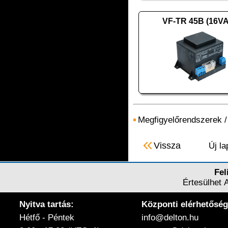
VF-TR 45B (16V
Megfigyelőrendszerek
Vissza
Új la
Fel
Értesülhet 
Nyitva tartás:
Központi elérhetőség
Hétfő - Péntek
info@delton.hu