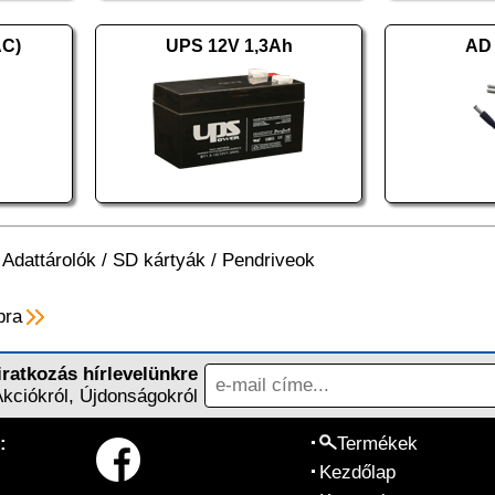
AC)
UPS 12V 1,3Ah
AD 
/
Adattárolók
/
SD kártyák / Pendriveok
pra
iratkozás hírlevelünkre
Akciókról, Újdonságokról
:
Termékek
Kezdőlap