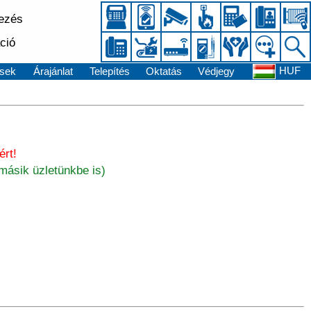
kezés
ció
HUF
sek
Árajánlat
Telepítés
Oktatás
Védjegy
rt!
másik üzletünkbe is)