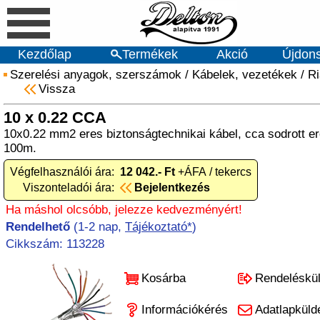
Kezdőlap
Termékek
Akció
Újdon
Szerelési anyagok, szerszámok
/
Kábelek, vezetékek
/
Ri
Vissza
10 x 0.22 CCA
10x0.22 mm2 eres biztonságtechnikai kábel, cca sodrott er
100m.
Végfelhasználói ára:
12 042.- Ft
+ÁFA / tekercs
Viszonteladói ára:
Bejelentkezés
Ha máshol olcsóbb, jelezze kedvezményért!
Rendelhető
(1-2 nap,
Tájékoztató*
)
Cikkszám: 113228
Kosárba
Rendeléskü
Információkérés
Adatlapküld