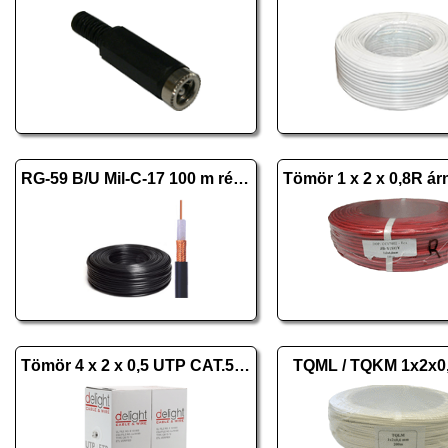
RG-59 B/U Mil-C-17 100 m réz fekete
Tömör 4 x 2 x 0,5 UTP CAT.5e 20016 305m
TQML / TQKM 1x2x0