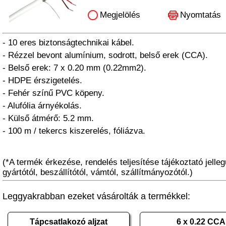
Megjelölés
Nyomtatás
- 10 eres biztonságtechnikai kábel.
- Rézzel bevont alumínium, sodrott, belső erek (CCA).
- Belső erek: 7 x 0.20 mm (0.22mm2).
- HDPE érszigetelés.
- Fehér színű PVC köpeny.
- Alufólia árnyékolás.
- Külső átmérő: 5.2 mm.
- 100 m / tekercs kiszerelés, fóliázva.
(*A termék érkezése, rendelés teljesítése tájékoztató jelleg
gyártótól, beszállítótól, vámtól, szállítmányozótól.)
Leggyakrabban ezeket vásárolták a termékkel:
Tápcsatlakozó aljzat
6 x 0.22 CCA